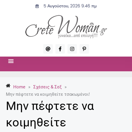
Μετάβαση
5 Αυγούστου, 2026 9:46 πμ
στο
περιεχόμενο
A
F
I
P
t
a
n
i
c
s
n
e
t
t
b
a
e
o
g
r
ΣΧΈΣΕΙΣ & ΣΕΞ
ΜΌΔΑ-ΟΜΟΡΦΙΆ
o
r
e
k
a
s
-
m
t
Home
»
Σχέσεις & Σεξ
»
f
-
p
Μην πέφτετε να κοιμηθείτε τσακωμένοι!
Μην πέφτετε να
κοιμηθείτε