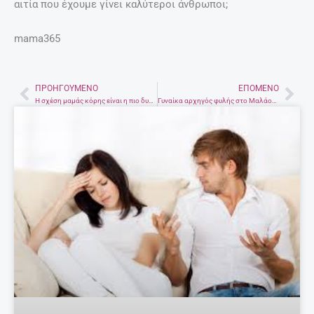
αιτία που έχουμε γίνει καλύτεροι άνθρωποι;
mama365
ΠΡΟΗΓΟΎΜΕΝΟ
ΕΠΌΜΕΝΟ
Prev
Nex
Η σχέση μαμάς κόρης είναι η πιο δυνατή στην οικογένεια. σύμφωνα με έρευνα
Γυναίκα αρχηγός φυλής στο Μαλάουι, ακύρωσε 850 γάμους μικρών κοριτσιών.