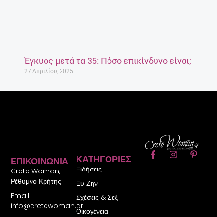
Έγκυος μετά τα 35: Πόσο επικίνδυνο είναι;
27 Απριλίου, 2025
F
I
P
ΚΑΤΗΓΟΡΊΕΣ
ΕΠΙΚΟΙΝΩΝΊΑ
a
n
i
Ειδήσεις
c
s
n
Crete Woman,
e
t
t
Ρέθυμνο Κρήτης
Ευ Ζην
b
a
e
Email:
o
g
r
Σχέσεις & Σεξ
o
r
e
info@cretewoman.gr
Οικογένεια
k
a
s