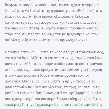
διαφωνία μπορεί να καθορίσει την ευτυχία στο γάμο σας.
Αποφύγετε να ξεκινάτε τις φράσεις με το «Εσύ που (τότε
έκανες αυτό….)». Έτσι απλώς εξαπολύετε βέλη και
κατηγορίες στον σύντροφό σας και κρατάτε μια αμυντική
και απόμακρη στάση. Αν έχετε κάποιο παράπονο από το
ταίρι σας, συζητήστε το μαζί του με ψυχραιμία και πάνω
απ’ όλα χωρίς να το κρίνετε από πριν ως «ένοχο».
Προσπαθήστε να θυμάστε τα καλά στοιχεία του γάμου σας,
και όχι να διαιωνίζετε τα κακάΔυστυχώς, τα νούμερα λένε
πάντα την αλήθεια και, όπως αποδεικνύεται επιστημονικά,
οι περισσότεροι από εμάς, όταν μας ρωτούν για τη σχέση
ή τον γάμο μας, αρχίζουμε να απαριθμούμε όλα τα
αρνητικά. Μπορεί να μην είμαστε η πριγκίπισσα με το
βασιλόπουλο που λύνουν όλα τους τα προβλήματα με τη
βοήθεια της νεράιδας, όμως γιατί να μην θυμηθούμε όλα
όσα έχουμε κερδίσει και κερδίζουμε καθημερινά από τον
γάμο μας; Γιατί να ξεχάσουμε ότι ο σύντροφός μας είναι η