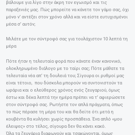
βάλουμε για λίγο στην άκρη τον εγωισμό και τις
παραξενιές μας. Πώς μπορείτε να κάνετε τον γάμο σας, όχι
μόνο ν’ αντέξει στον χρόνο αλλά και να είστε ευτυχισμένοι
μέσα σ’ αυτόν;
Μιλάτε με τον σύντροφό σας για τουλάχιστον 10 λεπτά τη
μέρα
Πότε ήταν η τελευταία φορά που κάνατε έναν κανονικό,
ολοκληρωμένο διάλογο με το ταίρι σας; Πότε μάθατε τα
τελευταία νέα απ’ τη δουλειά του; Σίγουρα οι ρυθμοί μας
είναι τέτοιο, που δύσκολα μπορούν να συντονιστούν τα
ωράρια και ο ελεύθερος χρόνος ενός ζευγαριού, όμως
έστω και δέκα λεπτά την ημέρα πρέπει να τ’ αφιερώσετε
στον σύντροφό σας. Ρωτήστε τον απλά πράγματα, όπως
το πώς πέρασε τη μέρα του και θα δείτε ότι μετά η
κουβέντα θα κυλήσει χωρίς προσπάθεια. Ένα απλό «μου
έλειψες» στο τέλος, σίγουρα δεν θα κάνει κακό.
Όλα τα ζευγάρια διαφωνούν και τσακώνονται, όμως