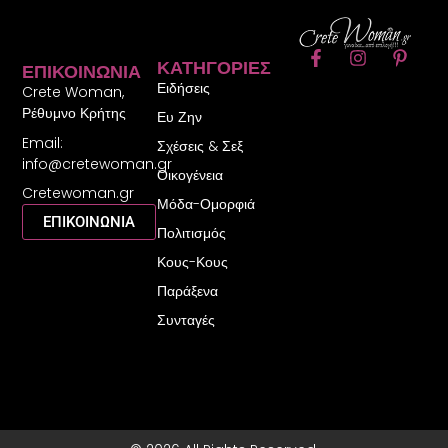
F
I
P
ΚΑΤΗΓΟΡΊΕΣ
ΕΠΙΚΟΙΝΩΝΊΑ
a
n
i
Ειδήσεις
c
s
n
Crete Woman,
e
t
t
Ρέθυμνο Κρήτης
Ευ Ζην
b
a
e
Email:
o
g
r
Σχέσεις & Σεξ
o
r
e
info@cretewoman.gr
Οικογένεια
k
a
s
Cretewoman.gr
-
m
t
Μόδα-Ομορφιά
f
-
ΕΠΙΚΟΙΝΩΝΙΑ
Πολιτισμός
p
Κους-Κους
Παράξενα
Συνταγές