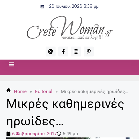
Μετάβαση
26 Ιουλίου, 2026 8:39 μμ
στο
περιεχόμενο
A
F
I
P
t
a
n
i
c
s
n
e
t
t
b
a
e
o
g
r
ΣΧΈΣΕΙΣ & ΣΕΞ
ΜΌΔΑ-ΟΜΟΡΦΙΆ
o
r
e
k
a
s
-
m
t
Home
»
Editorial
»
Μικρές καθημερινές ηρωίδες…
f
-
p
Μικρές καθημερινές
ηρωίδες…
6 Φεβρουαρίου, 2017
5:49 μμ