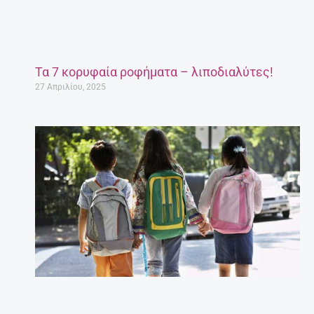
Τα 7 κορυφαία ροφήματα – λιποδιαλύτες!
27 Απριλίου, 2025