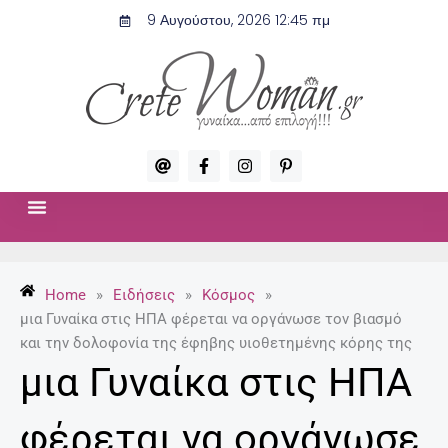
Μετάβαση
9 Αυγούστου, 2026 12:45 πμ
στο
περιεχόμενο
A
F
I
P
t
a
n
i
c
s
n
e
t
t
b
a
e
o
g
r
ΣΧΈΣΕΙΣ & ΣΕΞ
ΜΌΔΑ-ΟΜΟΡΦΙΆ
o
r
e
k
a
s
-
m
t
Home
»
Ειδήσεις
»
Κόσμος
»
f
-
p
μια Γυναίκα στις ΗΠΑ φέρεται να οργάνωσε τον βιασμό
και την δολοφονία της έφηβης υιοθετημένης κόρης της
μια Γυναίκα στις ΗΠΑ
φέρεται να οργάνωσε