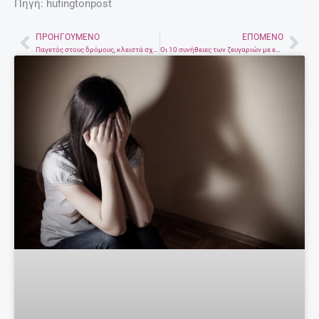
Πηγή: hufingtonpost
ΠΡΟΗΓΟΎΜΕΝΟ
ΕΠΌΜΕΝΟ
Prev
Nex
Παγετός στους δρόμους, κλειστά σχολεία. Συνεχίζονται τα προβλήματα από την κακοκαιρία.
Οι 10 συνήθειες των ζευγαριών με ευτυχισμένες σχέσεις, σύμφωνα με τους ειδικούς.