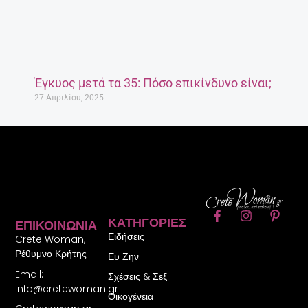
Έγκυος μετά τα 35: Πόσο επικίνδυνο είναι;
27 Απριλίου, 2025
F
I
P
ΚΑΤΗΓΟΡΊΕΣ
ΕΠΙΚΟΙΝΩΝΊΑ
a
n
i
Ειδήσεις
c
s
n
Crete Woman,
e
t
t
Ρέθυμνο Κρήτης
Ευ Ζην
b
a
e
Email:
o
g
r
Σχέσεις & Σεξ
o
r
e
info@cretewoman.gr
Οικογένεια
k
a
s