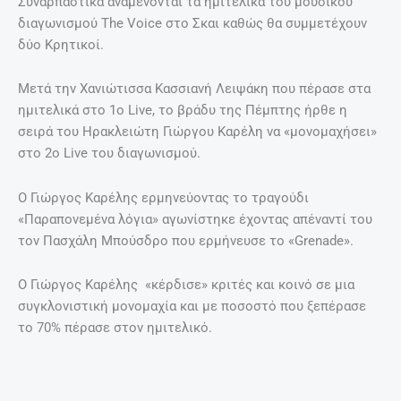
Συναρπαστικά αναμένονται τα ημιτελικά του μουσικού
διαγωνισμού The Voice στο Σκαι καθώς θα συμμετέχουν
δύο Κρητικοί.
Μετά την Χανιώτισσα Κασσιανή Λειψάκη που πέρασε στα
ημιτελικά στο 1ο Live, το βράδυ της Πέμπτης ήρθε η
σειρά του Ηρακλειώτη Γιώργου Καρέλη να «μονομαχήσει»
στο 2ο Live του διαγωνισμού.
Ο Γιώργος Καρέλης ερμηνεύοντας το τραγούδι
«Παραπονεμένα λόγια» αγωνίστηκε έχοντας απέναντί του
τον Πασχάλη Μπούσδρο που ερμήνευσε το «Grenade».
Ο Γιώργος Καρέλης «κέρδισε» κριτές και κοινό σε μια
συγκλονιστική μονομαχία και με ποσοστό που ξεπέρασε
το 70% πέρασε στον ημιτελικό.