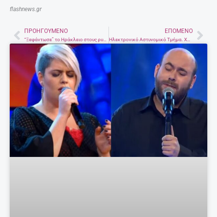
flashnews.gr
ΠΡΟΗΓΟΎΜΕΝΟ
ΕΠΌΜΕΝΟ
Prev
Nex
“Ξεφάντωσε” το Ηράκλειο στους ρυθμούς της Τσικνοπέμπτης (φωτογραφίες)
Ηλεκτρονικό Αστυνομικό Τμήμα. Χρήσιμες υπηρεσίες, λίγοι τις αναζητούν.