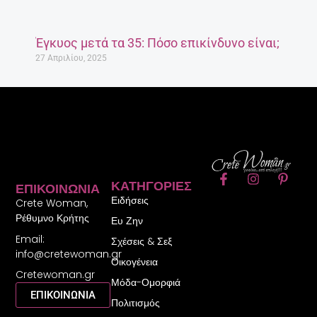
Έγκυος μετά τα 35: Πόσο επικίνδυνο είναι;
27 Απριλίου, 2025
F
I
P
ΚΑΤΗΓΟΡΊΕΣ
ΕΠΙΚΟΙΝΩΝΊΑ
a
n
i
Ειδήσεις
c
s
n
Crete Woman,
e
t
t
Ρέθυμνο Κρήτης
Ευ Ζην
b
a
e
Email:
o
g
r
Σχέσεις & Σεξ
o
r
e
info@cretewoman.gr
Οικογένεια
k
a
s
Cretewoman.gr
-
m
t
Μόδα-Ομορφιά
f
-
ΕΠΙΚΟΙΝΩΝΙΑ
Πολιτισμός
p