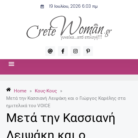
Μετάβαση
19 Ιουλίου, 2026 6:03 πμ
στο
περιεχόμενο
A
F
I
P
t
a
n
i
c
s
n
e
t
t
b
a
e
o
g
r
ΣΧΈΣΕΙΣ & ΣΕΞ
ΜΌΔΑ-ΟΜΟΡΦΙΆ
o
r
e
k
a
s
-
m
t
Home
»
Κους-Κους
»
f
-
p
Μετά την Κασσιανή Λειψάκη και ο Γιώργος Καρέλης στα
ημιτελικά του VOICE
Μετά την Κασσιανή
Λειψάκη και ο