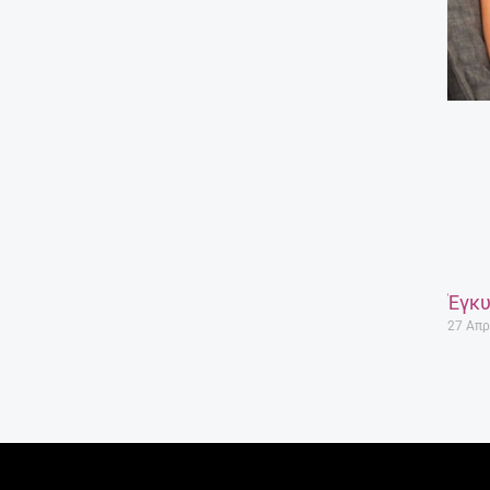
Έγκυ
27 Απρ