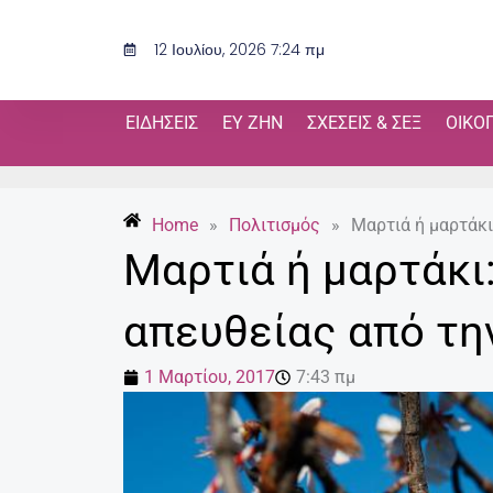
Μετάβαση
στο
12 Ιουλίου, 2026 7:24 πμ
περιεχόμενο
ΕΙΔΉΣΕΙΣ
ΕΥ ΖΗΝ
ΣΧΈΣΕΙΣ & ΣΕΞ
ΟΙΚΟ
Home
»
Πολιτισμός
»
Μαρτιά ή μαρτάκι
Μαρτιά ή μαρτάκι:
απευθείας από τη
1 Μαρτίου, 2017
7:43 πμ