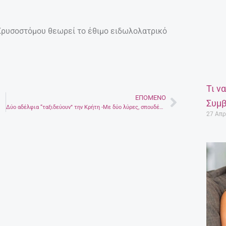
 Χρυσοστόμου θεωρεί το έθιμο ειδωλολατρικό
Τι ν
ΕΠΌΜΕΝΟ
Next
Συμβ
Δύο αδέλφια “ταξιδεύουν” την Κρήτη -Με δύο λύρες, σπουδές και “βαριά” κληρονομιά
27 Απρ