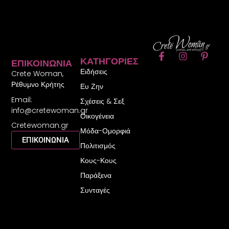
F
I
P
ΚΑΤΗΓΟΡΊΕΣ
ΕΠΙΚΟΙΝΩΝΊΑ
a
n
i
Ειδήσεις
c
s
n
Crete Woman,
e
t
t
Ρέθυμνο Κρήτης
Ευ Ζην
b
a
e
Email:
o
g
r
Σχέσεις & Σεξ
o
r
e
info@cretewoman.gr
Οικογένεια
k
a
s
Cretewoman.gr
-
m
t
Μόδα-Ομορφιά
f
-
ΕΠΙΚΟΙΝΩΝΙΑ
Πολιτισμός
p
Κους-Κους
Παράξενα
Συνταγές