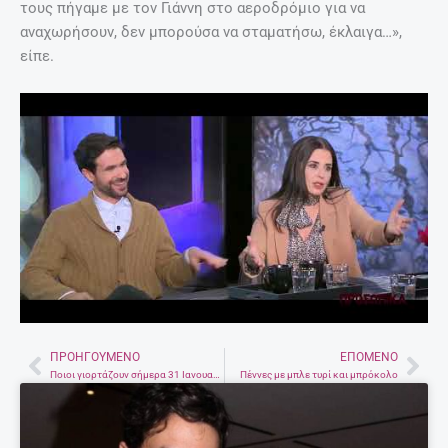
τους πήγαμε με τον Γιάννη στο αεροδρόμιο για να
αναχωρήσουν, δεν μπορούσα να σταματήσω, έκλαιγα…»,
είπε.
ΠΡΟΗΓΟΎΜΕΝΟ
ΕΠΌΜΕΝΟ
Prev
Nex
Ποιοι γιορτάζουν σήμερα 31 Ιανουαρίου
Πέννες με μπλε τυρί και μπρόκολο