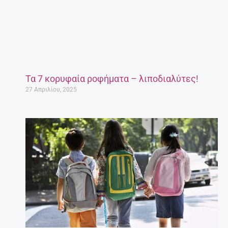
Τα 7 κορυφαία ροφήματα – λιποδιαλύτες!
27 Απριλίου, 2025