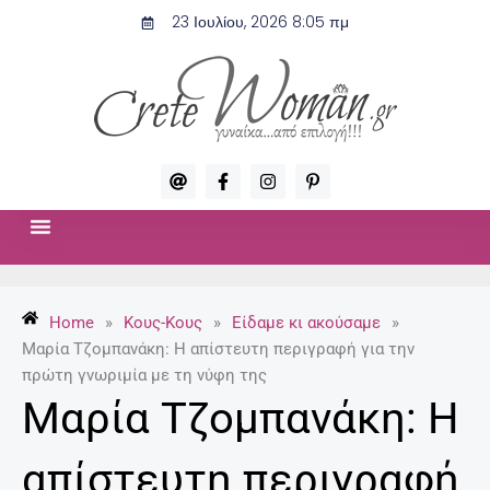
Μετάβαση
23 Ιουλίου, 2026 8:05 πμ
στο
περιεχόμενο
A
F
I
P
t
a
n
i
c
s
n
e
t
t
b
a
e
o
g
r
ΣΧΈΣΕΙΣ & ΣΕΞ
ΜΌΔΑ-ΟΜΟΡΦΙΆ
o
r
e
k
a
s
-
m
t
Home
»
Κους-Κους
»
Είδαμε κι ακούσαμε
»
f
-
p
Μαρία Τζομπανάκη: Η απίστευτη περιγραφή για την
πρώτη γνωριμία με τη νύφη της
Μαρία Τζομπανάκη: Η
απίστευτη περιγραφή