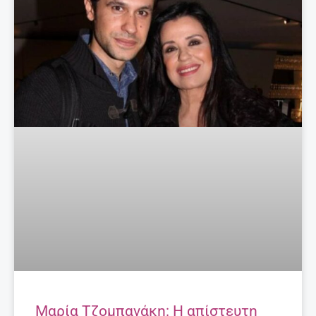
Μαρία Τζομπανάκη: Η απίστευτη