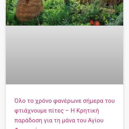
Τα 7 κορυφαία ροφήματα – λιποδιαλύτες!
27 Απριλίου, 2025