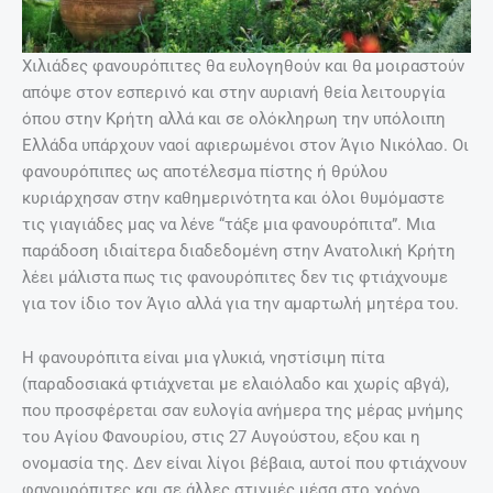
Χιλιάδες φανουρόπιτες θα ευλογηθούν και θα μοιραστούν
απόψε στον εσπερινό και στην αυριανή θεία λειτουργία
όπου στην Κρήτη αλλά και σε ολόκληρωη την υπόλοιπη
Ελλάδα υπάρχουν ναοί αφιερωμένοι στον Άγιο Νικόλαο. Οι
φανουρόπιπες ως αποτέλεσμα πίστης ή θρύλου
κυριάρχησαν στην καθημερινότητα και όλοι θυμόμαστε
τις γιαγιάδες μας να λένε “τάξε μια φανουρόπιτα”. Μια
παράδοση ιδιαίτερα διαδεδομένη στην Ανατολική Κρήτη
λέει μάλιστα πως τις φανουρόπιτες δεν τις φτιάχνουμε
για τον ίδιο τον Άγιο αλλά για την αμαρτωλή μητέρα του.
Η φανουρόπιτα είναι μια γλυκιά, νηστίσιμη πίτα
(παραδοσιακά φτιάχνεται με ελαιόλαδο και χωρίς αβγά),
που προσφέρεται σαν ευλογία ανήμερα της μέρας μνήμης
του Αγίου Φανουρίου, στις 27 Αυγούστου, εξου και η
ονομασία της. Δεν είναι λίγοι βέβαια, αυτοί που φτιάχνουν
φανουρόπιτες και σε άλλες στιγμές μέσα στο χρόνο,