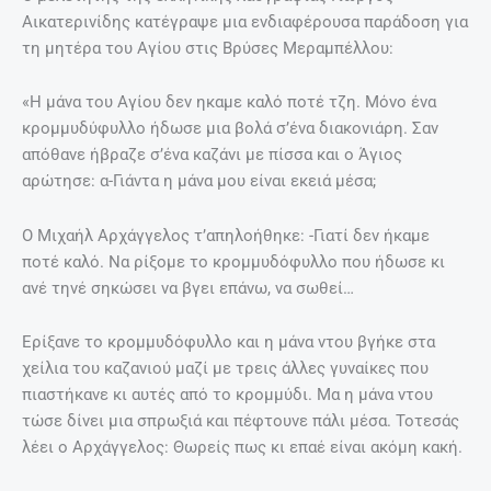
πηγαίνουνε πράμα γι’αυτόν, μόνο για τη μάνα ντου για να
λένε να τση συγχωρέσει ο Θεός…»
Ποιός ήταν ο Άγιος Φανούριος
Μέχρι τον 14ο ή 15ο κατ’ άλλους αιώνα, ο Άγιος δεν ήταν
γνωστός. Εκείνη την εποχή στη Ρόδο, κατά την διάρκεια
εργασιών αναστήλωσης των τειχών της πόλεως,
αποκαλύφθηκε πως υπήρχε ένας μισογκρεμισμένος Ναός
στον οποίο υπήρχαν πολλές παλαιές εικόνες.
Μια από αυτές, η πιο καλοδιατηρημένη λέει η παράδοση,
ήταν ενός Αγίου ο οποίος φορούσε ρωμαϊκά στρατιωτικά
ρούχα και κρατούσε ένα κερί κι έναν Σταυρό.
Το όνομα που φαινόταν ήταν «Ο Άγιος Φανώ».