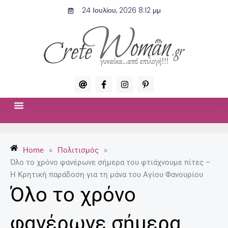
Μετάβαση
24 Ιουλίου, 2026 8:12 μμ
στο
περιεχόμενο
A
F
I
P
t
a
n
i
c
s
n
e
t
t
b
a
e
o
g
r
ΣΧΈΣΕΙΣ & ΣΕΞ
ΜΌΔΑ-ΟΜΟΡΦΙΆ
o
r
e
k
a
s
-
m
t
Home
»
Πολιτισμός
»
f
-
p
Όλο το χρόνο φανέρωνε σήμερα του φτιάχνουμε πίτες –
Η Κρητική παράδοση για τη μάνα του Αγίου Φανουρίου
Όλο το χρόνο
φανέρωνε σήμερα