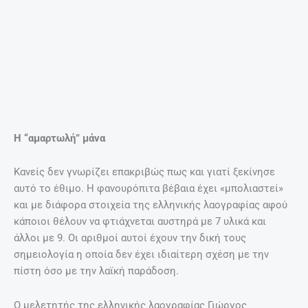
Αικατερινίδης κατέγραψε μια ενδιαφέρουσα παράδοση για
τη μητέρα του Αγίου στις Βρύσες Μεραμπέλλου:
«Η μάνα του Αγίου δεν ηκαμε καλό ποτέ τζη. Μόνο ένα
κρομμυδύφυλλο ήδωσε μια βολά σ’ένα διακονιάρη. Σαν
απόθανε ήβραζε σ’ένα καζάνι με πίσσα και ο Άγιος
αρώτησε: α-Γιάντα η μάνα μου είναι εκειά μέσα;
Ο Μιχαήλ Αρχάγγελος τ’απηλοήθηκε: -Γιατί δεν ήκαμε
ποτέ καλό. Να ρίξομε το κρομμυδόφυλλο που ήδωσε κι
ανέ τηνέ σηκώσει να βγει επάνω, να σωθεί…
Ερίξανε το κρομμυδόφυλλο και η μάνα ντου βγήκε στα
χείλια του καζανιού μαζί με τρεις άλλες γυναίκες που
πιαστήκανε κι αυτές από το κρομμύδι. Μα η μάνα ντου
τώσε δίνει μια σπρωξιά και πέφτουνε πάλι μέσα. Τοτεσάς
λέει ο Αρχάγγελος: Θωρείς πως κι επαέ είναι ακόμη κακή.
Τοτεσάς ο Άγιος Φανούριος ζήτησε μια χάρη: Να μην