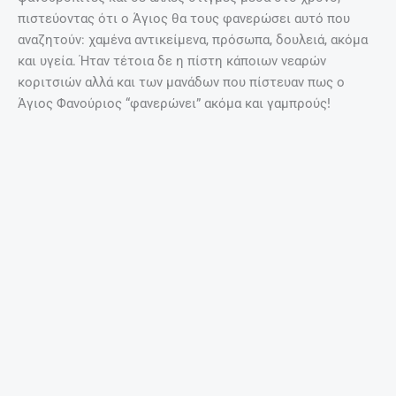
πιστεύοντας ότι ο Άγιος θα τους φανερώσει αυτό που
αναζητούν: χαμένα αντικείμενα, πρόσωπα, δουλειά, ακόμα
και υγεία. Ήταν τέτοια δε η πίστη κάποιων νεαρών
κοριτσιών αλλά και των μανάδων που πίστευαν πως ο
Άγιος Φανούριος “φανερώνει” ακόμα και γαμπρούς!
Η “αμαρτωλή” μάνα
Κανείς δεν γνωρίζει επακριβώς πως και γιατί ξεκίνησε
αυτό το έθιμο. Η φανουρόπιτα βέβαια έχει «μπολιαστεί»
και με διάφορα στοιχεία της ελληνικής λαογραφίας αφού
κάποιοι θέλουν να φτιάχνεται αυστηρά με 7 υλικά και
άλλοι με 9. Οι αριθμοί αυτοί έχουν την δική τους
σημειολογία η οποία δεν έχει ιδιαίτερη σχέση με την
πίστη όσο με την λαϊκή παράδοση.
Ο μελετητής της ελληνικής λαογραφίας Γιώργος