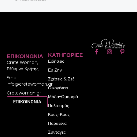
F
I
P
ΚΑΤΗΓΟΡΊΕΣ
ΕΠΙΚΟΙΝΩΝΊΑ
a
n
i
Ειδήσεις
c
s
n
Crete Woman,
e
t
t
Ρέθυμνο Κρήτης
Ευ Ζην
b
a
e
Email:
o
g
r
Σχέσεις & Σεξ
o
r
e
info@cretewoman.gr
Οικογένεια
k
a
s
Cretewoman.gr
-
m
t
Μόδα-Ομορφιά
f
-
ΕΠΙΚΟΙΝΩΝΙΑ
Πολιτισμός
p
Κους-Κους
Παράξενα
Συνταγές