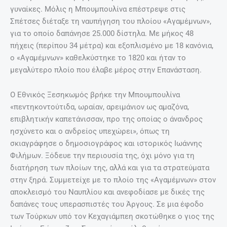
γυναίκες. Μόλις η Μπουμπουλίνα επέστρεψε στις
Σπέτσες διέταξε τη ναυπήγηση του πλοίου «Αγαμέμνων»,
για το οποίο δαπάνησε 25.000 δίστηλα. Με μήκος 48
πήχεις (περίπου 34 μέτρα) και εξοπλισμένο με 18 κανόνια,
ο «Αγαμέμνων» καθελκύστηκε το 1820 και ήταν το
μεγαλύτερο πλοίο που έλαβε μέρος στην Επανάσταση.
Ο Εθνικός Ξεσηκωμός βρήκε την Μπουμπουλίνα
«πεντηκοντούτιδα, ωραίαν, αρειμάνιον ως αμαζόνα,
επιβλητικήν καπετάνισσαν, προ της οποίας ο άνανδρος
ησχύνετο και ο ανδρείος υπεχώρει», όπως τη
σκιαγράφησε ο δημοσιογράφος και ιστορικός Ιωάννης
Φιλήμων. Ξόδευε την περιουσία της, όχι μόνο για τη
διατήρηση των πλοίων της, αλλά και για τα στρατεύματα
στην ξηρά. Συμμετείχε με το πλοίο της «Αγαμέμνων» στον
αποκλεισμό του Ναυπλίου και ανεφοδίασε με δικές της
δαπάνες τους υπερασπιστές του Άργους. Σε μια έφοδο
των Τούρκων υπό τον Κεχαγιάμπεη σκοτώθηκε ο γιος της