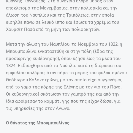
Ιωάννης Γιάννουζας. Στη συνέχεια έλαβε μέρος στον
αποκλεισμό της Μονεμβασίας, στην πολιορκία και την
άλωση του Ναυπλίου και της Τριπόλεως, στην οποία
εισήλθε πάνω σε λευκό ίππο και έσωσε τα χαρέμια του
Χουρσίτ Πασά από τη μήνη των πολιορκητών.
Μετά την άλωση του Ναυπλίου, το Νοέμβριο του 1822, η
Μπουμπουλίνα εγκαταστάθηκε στην πόλη (έδρα της
προσωρινής κυβέρνησης), όπου έζησε έως τα μέσα του
1824. Εκδιώχθηκε από το Ναύπλιο κατά τη διάρκεια του
εμφυλίου πολέμου, όταν πήρε το μέρος του φυλακισμένου
Θεόδωρου Κολοκοτρώνη, με τον οποίο είχε συγγενέψει,
από το γάμο της κόρης της Ελένης με τον γιο του Πάνο.
Οι κυβερνητικοί σκότωσαν τον γαμπρό της και από την
ίδια αφαίρεσαν το κομμάτι γης που της είχαν δώσει για
τις υπηρεσίες της στον Αγώνα.
O θάνατος της Μπουμπουλίνας