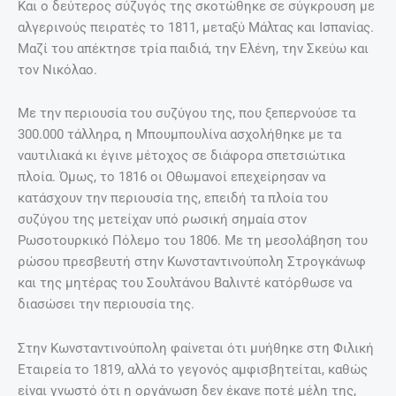
Και ο δεύτερος σύζυγός της σκοτώθηκε σε σύγκρουση με
αλγερινούς πειρατές το 1811, μεταξύ Μάλτας και Ισπανίας.
Μαζί του απέκτησε τρία παιδιά, την Ελένη, την Σκεύω και
τον Νικόλαο.
Με την περιουσία του συζύγου της, που ξεπερνούσε τα
300.000 τάλληρα, η Μπουμπουλίνα ασχολήθηκε με τα
ναυτιλιακά κι έγινε μέτοχος σε διάφορα σπετσιώτικα
πλοία. Όμως, το 1816 οι Οθωμανοί επεχείρησαν να
κατάσχουν την περιουσία της, επειδή τα πλοία του
συζύγου της μετείχαν υπό ρωσική σημαία στον
Ρωσοτουρκικό Πόλεμο του 1806. Με τη μεσολάβηση του
ρώσου πρεσβευτή στην Κωνσταντινούπολη Στρογκάνωφ
και της μητέρας του Σουλτάνου Βαλιντέ κατόρθωσε να
διασώσει την περιουσία της.
Στην Κωνσταντινούπολη φαίνεται ότι μυήθηκε στη Φιλική
Εταιρεία το 1819, αλλά το γεγονός αμφισβητείται, καθώς
είναι γνωστό ότι η οργάνωση δεν έκανε ποτέ μέλη της,