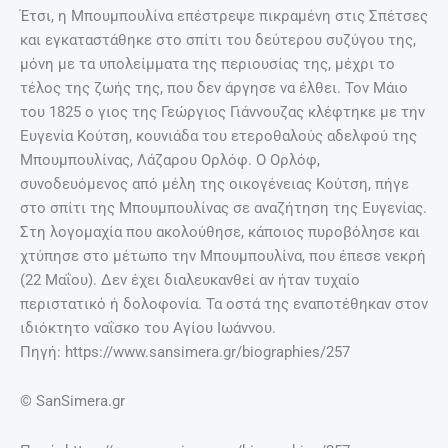
Έτσι, η Μπουμπουλίνα επέστρεψε πικραμένη στις Σπέτσες
και εγκαταστάθηκε στο σπίτι του δεύτερου συζύγου της,
μόνη με τα υπολείμματα της περιουσίας της, μέχρι το
τέλος της ζωής της, που δεν άργησε να έλθει. Τον Μάιο
του 1825 ο γιος της Γεώργιος Γιάννουζας κλέφτηκε με την
Ευγενία Κούτση, κουνιάδα του ετεροθαλούς αδελφού της
Μπουμπουλίνας, Λάζαρου Ορλόφ. Ο Ορλόφ,
συνοδευόμενος από μέλη της οικογένειας Κούτση, πήγε
στο σπίτι της Μπουμπουλίνας σε αναζήτηση της Ευγενίας.
Στη λογομαχία που ακολούθησε, κάποιος πυροβόλησε και
χτύπησε στο μέτωπο την Μπουμπουλίνα, που έπεσε νεκρή
(22 Μαΐου). Δεν έχει διαλευκανθεί αν ήταν τυχαίο
περιστατικό ή δολοφονία. Τα οστά της εναποτέθηκαν στον
ιδιόκτητο ναΐσκο του Αγίου Ιωάννου.
Πηγή: https://www.sansimera.gr/biographies/257
© SanSimera.gr