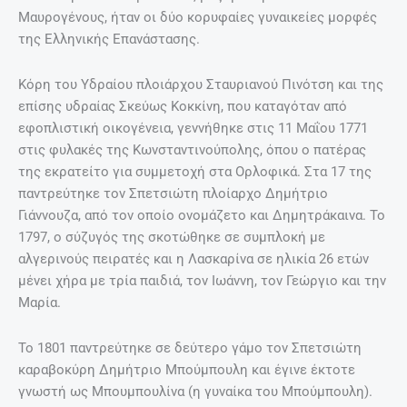
Μαυρογένους, ήταν οι δύο κορυφαίες γυναικείες μορφές
της Ελληνικής Επανάστασης.
Κόρη του Υδραίου πλοιάρχου Σταυριανού Πινότση και της
επίσης υδραίας Σκεύως Κοκκίνη, που καταγόταν από
εφοπλιστική οικογένεια, γεννήθηκε στις 11 Μαΐου 1771
στις φυλακές της Κωνσταντινούπολης, όπου ο πατέρας
της εκρατείτο για συμμετοχή στα Ορλοφικά. Στα 17 της
παντρεύτηκε τον Σπετσιώτη πλοίαρχο Δημήτριο
Γιάννουζα, από τον οποίο ονομάζετο και Δημητράκαινα. Το
1797, ο σύζυγός της σκοτώθηκε σε συμπλοκή με
αλγερινούς πειρατές και η Λασκαρίνα σε ηλικία 26 ετών
μένει χήρα με τρία παιδιά, τον Ιωάννη, τον Γεώργιο και την
Μαρία.
Το 1801 παντρεύτηκε σε δεύτερο γάμο τον Σπετσιώτη
καραβοκύρη Δημήτριο Μπούμπουλη και έγινε έκτοτε
γνωστή ως Μπουμπουλίνα (η γυναίκα του Μπούμπουλη).