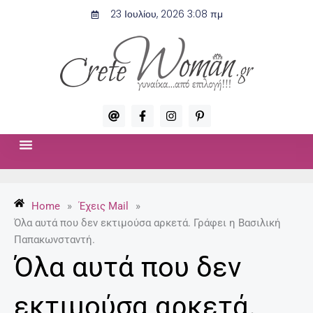
Μετάβαση
23 Ιουλίου, 2026 3:08 πμ
στο
περιεχόμενο
A
F
I
P
t
a
n
i
c
s
n
e
t
t
b
a
e
o
g
r
ΣΧΈΣΕΙΣ & ΣΕΞ
ΜΌΔΑ-ΟΜΟΡΦΙΆ
o
r
e
k
a
s
-
m
t
Home
»
Έχεις Mail
»
f
-
p
Όλα αυτά που δεν εκτιμούσα αρκετά. Γράφει η Βασιλική
Παπακωνσταντή.
Όλα αυτά που δεν
εκτιμούσα αρκετά.