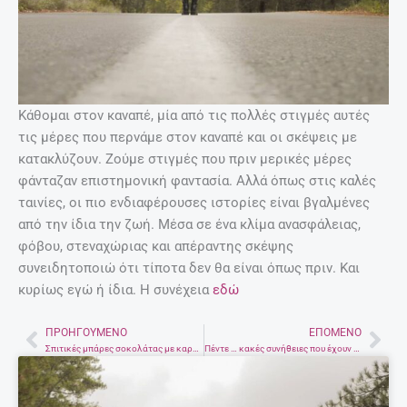
Κάθομαι στον καναπέ, μία από τις πολλές στιγμές αυτές
τις μέρες που περνάμε στον καναπέ και οι σκέψεις με
κατακλύζουν. Ζούμε στιγμές που πριν μερικές μέρες
φάνταζαν επιστημονική φαντασία. Αλλά όπως στις καλές
ταινίες, οι πιο ενδιαφέρουσες ιστορίες είναι βγαλμένες
από την ίδια την ζωή. Μέσα σε ένα κλίμα ανασφάλειας,
φόβου, στεναχώριας και απέραντης σκέψης
συνειδητοποιώ ότι τίποτα δεν θα είναι όπως πριν. Και
κυρίως εγώ ή ίδια. Η συνέχεια
εδώ
ΠΡΟΗΓΟΎΜΕΝΟ
ΕΠΌΜΕΝΟ
Prev
Nex
Σπιτικές μπάρες σοκολάτας με καρύδα
Πέντε … κακές συνήθειες που έχουν τα ζευγάρια και υπονομεύουν την επικοινωνία μεταξύ τους