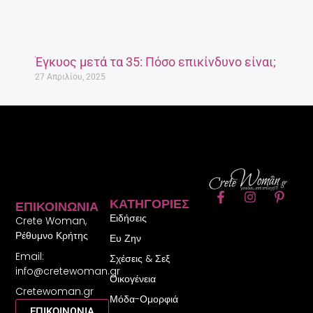
Έγκυος μετά τα 35: Πόσο επικίνδυνο είναι;
27 Απριλίου, 2025
F
I
P
ΚΑΤΗΓΟΡΊΕΣ
ΕΠΙΚΟΙΝΩΝΊΑ
a
n
i
Ειδήσεις
c
s
n
Crete Woman,
e
t
t
Ρέθυμνο Κρήτης
Ευ Ζην
b
a
e
Email:
o
g
r
Σχέσεις & Σεξ
o
r
e
info@cretewoman.gr
Οικογένεια
k
a
s
Cretewoman.gr
-
m
t
Μόδα-Ομορφιά
f
-
ΕΠΙΚΟΙΝΩΝΙΑ