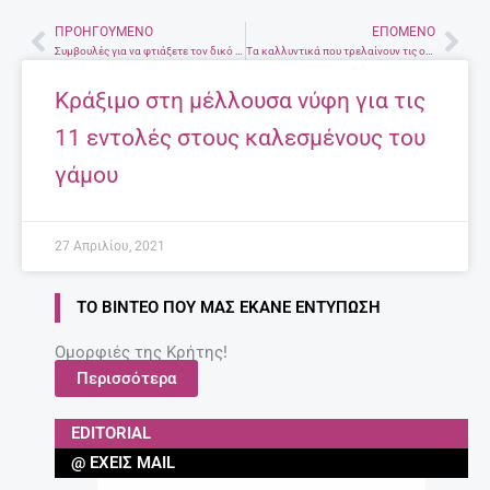
ΠΡΟΗΓΟΎΜΕΝΟ
ΕΠΌΜΕΝΟ
Prev
Nex
Συμβουλές για να φτιάξετε τον δικό σας ανοιξιάτικο κήπο – Τι πρέπει να ξέρετε
Τα καλλυντικά που τρελαίνουν τις ορμόνες – Τι μπορεί να προκαλέσουν
Κράξιμο στη μέλλουσα νύφη για τις
11 εντολές στους καλεσμένους του
γάμου
27 Απριλίου, 2021
ΤΟ ΒΊΝΤΕΟ ΠΟΥ ΜΑΣ ΈΚΑΝΕ ΕΝΤΎΠΩΣΗ
Ομορφιές της Κρήτης!
Περισσότερα
EDITORIAL
@ ΈΧΕΙΣ MAIL