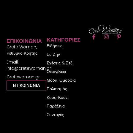
F
I
P
ΚΑΤΗΓΟΡΊΕΣ
ΕΠΙΚΟΙΝΩΝΊΑ
a
n
i
Ειδήσεις
c
s
n
Crete Woman,
e
t
t
Ρέθυμνο Κρήτης
Ευ Ζην
b
a
e
Email:
o
g
r
Σχέσεις & Σεξ
o
r
e
info@cretewoman.gr
Οικογένεια
k
a
s
Cretewoman.gr
-
m
t
Μόδα-Ομορφιά
f
-
ΕΠΙΚΟΙΝΩΝΙΑ
Πολιτισμός
p
Κους-Κους
Παράξενα
Συνταγές