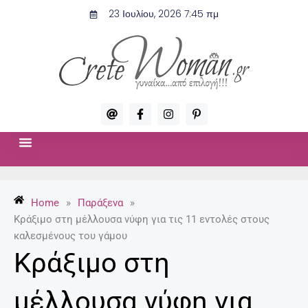
Μετάβαση
23 Ιουλίου, 2026 7:45 πμ
στο
περιεχόμενο
A
F
I
P
t
a
n
i
c
s
n
e
t
t
b
a
e
o
g
r
ΣΧΈΣΕΙΣ & ΣΕΞ
ΜΌΔΑ-ΟΜΟΡΦΙΆ
o
r
e
k
a
s
-
m
t
Home
»
Παράξενα
»
f
-
p
Κράξιμο στη μέλλουσα νύφη για τις 11 εντολές στους
καλεσμένους του γάμου
Κράξιμο στη
μέλλουσα νύφη για