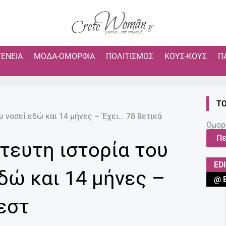
ΓΈΝΕΙΑ
ΜΌΔΑ-ΟΜΟΡΦΙΆ
ΠΟΛΙΤΙΣΜΌΣ
ΚΟΥΣ-ΚΟΥΣ
Π
ΤΟ
υ νοσεί εδώ και 14 μήνες – Έχει… 78 θετικά
Ομορ
Πε
τευτη ιστορία του
ED
δώ και 14 μήνες –
@ 
εστ