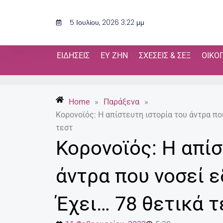
Μετάβαση
στο
5 Ιουλίου, 2026 3:22 μμ
περιεχόμενο
ΕΙΔΉΣΕΙΣ
ΕΥ ΖΗΝ
ΣΧΈΣΕΙΣ & ΣΕΞ
ΟΙΚΟ
Home
»
Παράξενα
»
Κορονοϊός: Η απίστευτη ιστορία του άντρα πο
τεστ
Κορονοϊός: Η απίσ
άντρα που νοσεί ε
Έχει… 78 θετικά τ