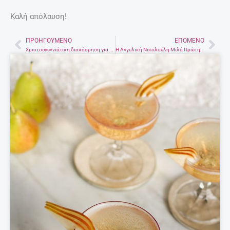
Καλή απόλαυση!
ΠΡΟΗΓΟΎΜΕΝΟ
ΕΠΌΜΕΝΟ
Prev
Nex
Χριστουγεννιάτικη διακόσμηση για εξωτερικούς χώρους!
Η Αγγελική Νικολούλη Μιλά Πρώτη Φορά Για Το Διαζύγιο Της