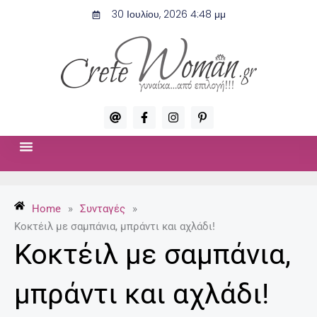
Μετάβαση
30 Ιουλίου, 2026 4:48 μμ
στο
περιεχόμενο
A
F
I
P
t
a
n
i
c
s
n
e
t
t
b
a
e
o
g
r
ΣΧΈΣΕΙΣ & ΣΕΞ
ΜΌΔΑ-ΟΜΟΡΦΙΆ
o
r
e
k
a
s
-
m
t
Home
»
Συνταγές
»
f
-
p
Κοκτέιλ με σαμπάνια, μπράντι και αχλάδι!
Κοκτέιλ με σαμπάνια,
μπράντι και αχλάδι!