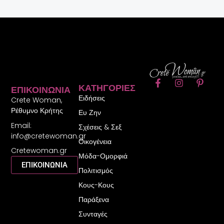
F
I
P
ΚΑΤΗΓΟΡΊΕΣ
ΕΠΙΚΟΙΝΩΝΊΑ
a
n
i
Ειδήσεις
c
s
n
Crete Woman,
e
t
t
Ρέθυμνο Κρήτης
Ευ Ζην
b
a
e
Email:
o
g
r
Σχέσεις & Σεξ
o
r
e
info@cretewoman.gr
Οικογένεια
k
a
s
Cretewoman.gr
-
m
t
Μόδα-Ομορφιά
f
-
ΕΠΙΚΟΙΝΩΝΙΑ
Πολιτισμός
p
Κους-Κους
Παράξενα
Συνταγές