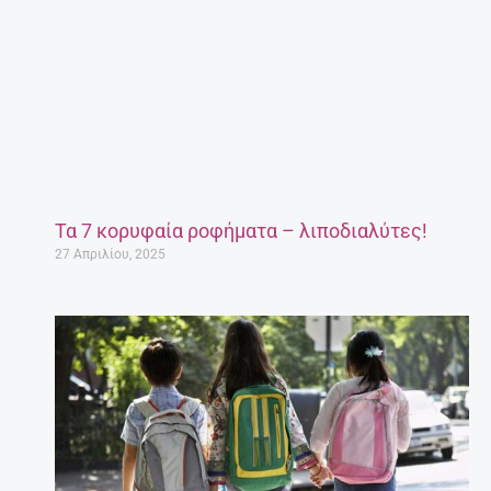
Τα 7 κορυφαία ροφήματα – λιποδιαλύτες!
27 Απριλίου, 2025