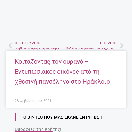
ΠΡΟΗΓΟΎΜΕΝΟ
ΕΠΌΜΕΝΟ
Prev
Nex
Βοηθάει το νερό με λεμόνι στην καύση λίπους; Τι λένε οι επιστήμονες
Κόλλησαν κορονοϊό τρεις λεχώνες που βρίσκονταν στο ίδιο δωμάτιο μαιευτηρίου
Κοιτάζοντας τον ουρανό –
Εντυπωσιακές εικόνες από τη
χθεσινή πανσέληνο στο Ηράκλειο
28 Φεβρουαρίου, 2021
ΤΟ ΒΊΝΤΕΟ ΠΟΥ ΜΑΣ ΈΚΑΝΕ ΕΝΤΎΠΩΣΗ
Ομορφιές της Κρήτης!