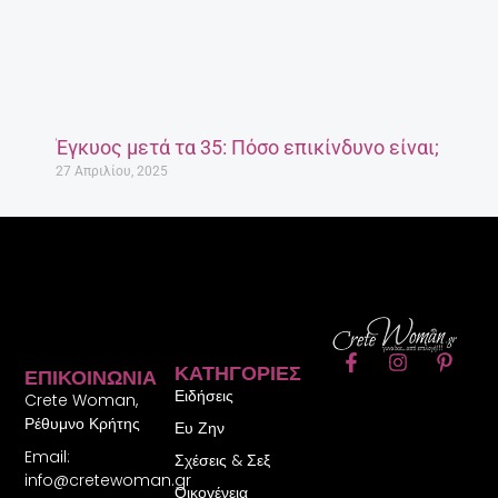
Έγκυος μετά τα 35: Πόσο επικίνδυνο είναι;
27 Απριλίου, 2025
F
I
P
ΚΑΤΗΓΟΡΊΕΣ
ΕΠΙΚΟΙΝΩΝΊΑ
a
n
i
Ειδήσεις
c
s
n
Crete Woman,
e
t
t
Ρέθυμνο Κρήτης
Ευ Ζην
b
a
e
Email:
o
g
r
Σχέσεις & Σεξ
o
r
e
info@cretewoman.gr
Οικογένεια