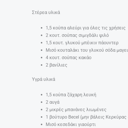
Στέρεα υλικά
1,5 κούπα αλεύρι για όλες τις χρήσεις
2 κουτ. σούπας σιμιγδάλι ψιλό
1,5 κουτ. γλυκού μπέικιν πάουντερ
Μισό κουταλάκι του γλυκού σόδα μαγει
4 κουτ. σούπας κακάο
2 βανίλιες
Υγρά υλικά
1,5 κούπα ζάχαρη λευκή
2 αυγά
2 μικρές μπανάνες λιωμένες
1 βούτυρο Becel (μην βάλεις Κερκύρας 
Μισό κεσεδάκι γιαούρτι