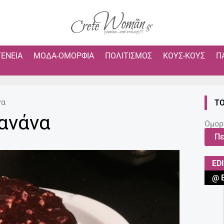
ΓΈΝΕΙΑ
ΜΌΔΑ-ΟΜΟΡΦΙΆ
ΠΟΛΙΤΙΣΜΌΣ
ΚΟΥΣ-ΚΟΥΣ
Π
να
ΤΟ
ανάνα
Ομορ
Πε
ED
@ 