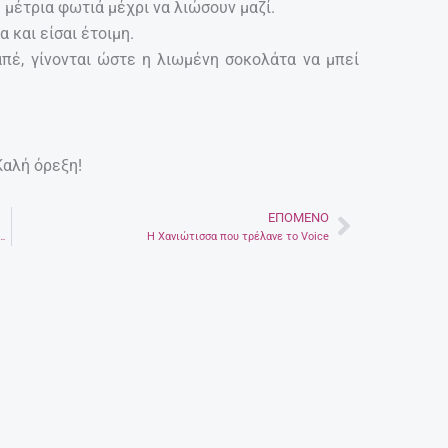
 μέτρια φωτιά μέχρι να λιώσουν μαζί.
 και είσαι έτοιμη.
πέ, γίνονται ώστε η λιωμένη σοκολάτα να μπεί
Καλή όρεξη!
ΕΠΌΜΕΝΟ
Next
μερολόγιο με τους ημίγυμνους Γάλλους αγρότες
Η Χανιώτισσα που τρέλανε το Voice