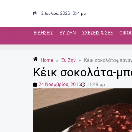
Μετάβαση
στο
2 Ιουλίου, 2026 10:14 μμ
περιεχόμενο
ΕΙΔΉΣΕΙΣ
ΕΥ ΖΗΝ
ΣΧΈΣΕΙΣ & ΣΕΞ
ΟΙΚΟ
Home
»
Ευ Ζην
»
Κέικ σοκολάτα-μπανά
Κέικ σοκολάτα-μπ
24 Νοεμβρίου, 2016
11:49 μμ