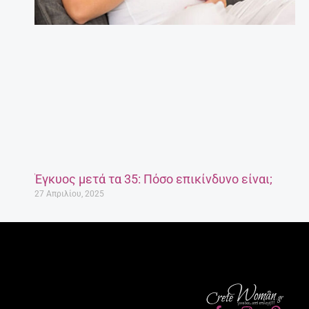
Έγκυος μετά τα 35: Πόσο επικίνδυνο είναι;
27 Απριλίου, 2025