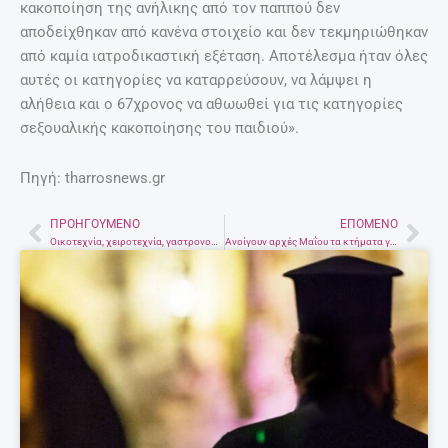
κακοποίηση της ανήλικης από τον παππού δεν
αποδείχθηκαν από κανένα στοιχείο και δεν τεκμηριώθηκαν
από καμία ιατροδικαστική εξέταση. Αποτέλεσμα ήταν όλες
αυτές οι κατηγορίες να καταρρεύσουν, να λάμψει η
αλήθεια και ο 67χρονος να αθωωθεί για τις κατηγορίες
σεξουαλικής κακοποίησης του παιδιού».
Πηγή: tharrosnews.gr
ΠΡΟΗΓΟΎΜΕΝΟ
ΕΠΌΜΕΝΟ
Prev
Nex
Οικοτεχνία, χειροτεχνία, γαστρονομία και τουρισμός – Επιτυχημένη διαδικτυακή εκδήλωση στο Ηράκλειο
Ανοίγουν αρχές Μαΐου τα κτήματα για γάμους και βαφτίσεις