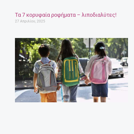
Τα 7 κορυφαία ροφήματα – λιποδιαλύτες!
27 Απριλίου, 2025