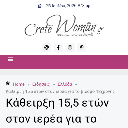
Μετάβαση
25 Ιουλίου, 2026 8:13 μμ
στο
περιεχόμενο
A
F
I
P
t
a
n
i
c
s
n
e
t
t
b
a
e
o
g
r
ΣΧΈΣΕΙΣ & ΣΕΞ
ΜΌΔΑ-ΟΜΟΡΦΙΆ
o
r
e
k
a
s
-
m
t
Home
»
Ειδήσεις
»
Ελλάδα
»
f
-
p
Κάθειρξη 15,5 ετών στον ιερέα για το βιασμό 12χρονης
Κάθειρξη 15,5 ετών
στον ιερέα για το