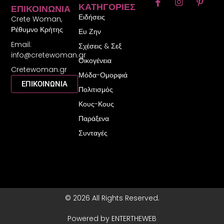
F
I
P
ΚΑΤΗΓΟΡΊΕΣ
ΕΠΙΚΟΙΝΩΝΊΑ
a
n
i
Ειδήσεις
c
s
n
Crete Woman,
e
t
t
Ρέθυμνο Κρήτης
Ευ Ζην
b
a
e
Email:
o
g
r
Σχέσεις & Σεξ
o
r
e
info@cretewoman.gr
Οικογένεια
k
a
s
Cretewoman.gr
-
m
t
Μόδα-Ομορφιά
f
-
ΕΠΙΚΟΙΝΩΝΙΑ
Πολιτισμός
p
Κους-Κους
Παράξενα
Συνταγές
© 2026 All Rights Reserved.
Powered by ENTERTHEWEB