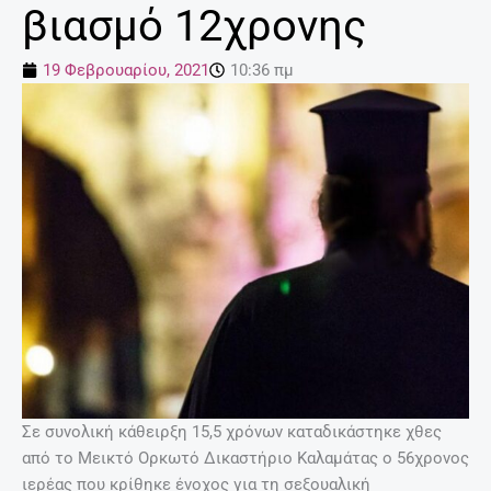
βιασμό 12χρονης
19 Φεβρουαρίου, 2021
10:36 πμ
Σε συνολική κάθειρξη 15,5 χρόνων καταδικάστηκε χθες
από το Μεικτό Ορκωτό Δικαστήριο Καλαμάτας ο 56χρονος
ιερέας που κρίθηκε ένοχος για τη σεξουαλική