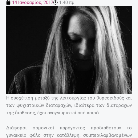
14 Ιανουαρίου, 2017
1:40 πμ
Η συσχέτιση μεταξύ της λειτουργίας του θυρεοειδούς και
των ψυχιατρικών διαταραχών, ιδιαίτερα των διαταραχών
της διάθεσης, έχει αναγνωριστεί από καιρό.
Διάφοροι ορμονικοί παράγοντες προδιαθέτουν το
γυναικείο φύλο στην κατάθλιψη, συμπεριλαμβανομένων