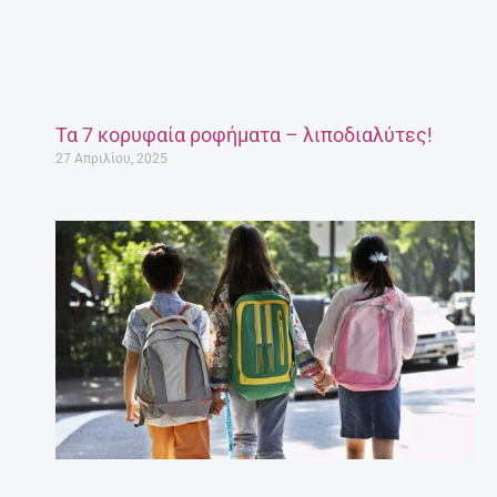
Τα 7 κορυφαία ροφήματα – λιποδιαλύτες!
27 Απριλίου, 2025