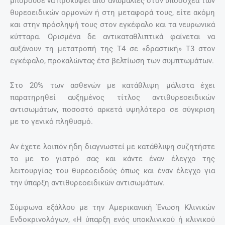
μπορούσε να προκύψει από ανωμαλίες στον υποδοχέα των
θυρεοειδικών ορμονών ή στη μεταφορά τους, είτε ακόμη
και στην πρόσληψή τους στον εγκέφαλο και τα νευρωνικά
κύτταρα. Ορισμένα δε αντικαταθλιπτικά φαίνεται να
αυξάνουν τη μετατροπή της Τ4 σε «δραστική» Τ3 στον
εγκέφαλο, προκαλώντας έτσ βελτίωση των συμπτωμάτων.
Στο 20% των ασθενών με κατάθλιψη μάλιστα έχει
παρατηρηθεί αυξημένος τίτλος αντιθυρεοειδικών
αντισωμάτων, ποσοστό αρκετά υψηλότερο σε σύγκριση
με το γενικό πληθυσμό.
Αν έχετε λοιπόν ήδη διαγνωστεί με κατάθλιψη συζητήστε
το με το γιατρό σας και κάντε έναν έλεγχο της
λειτουργίας του θυρεοειδούς όπως και έναν έλεγχο για
την ύπαρξη αντιθυρεοειδικών αντισωμάτων.
Σύμφωνα εξάλλου με την Αμερικανική Ένωση Κλινικών
Ενδοκρινολόγων, «Η ύπαρξη ενός υποκλινικού ή κλινικού