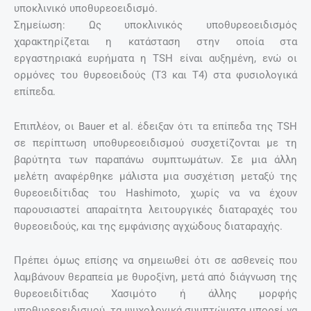
υποκλινικό υποθυρεοειδισμό.
Σημείωση: Ως υποκλινικός υποθυρεοειδισμός
χαρακτηρίζεται η κατάσταση στην οποία στα
εργαστηριακά ευρήματα η TSH είναι αυξημένη, ενώ οι
ορμόνες του θυρεοειδούς (Τ3 και Τ4) στα φυσιολογικά
επίπεδα.
Επιπλέον, οι Bauer et al. έδειξαν ότι τα επίπεδα της TSH
σε περίπτωση υποθυρεοειδισμού συσχετίζονται με τη
βαρύτητα των παραπάνω συμπτωμάτων. Σε μια άλλη
μελέτη αναφέρθηκε μάλιστα μια συσχέτιση μεταξύ της
θυρεοειδίτιδας του Hashimoto, χωρίς να να έχουν
παρουσιαστεί απαραίτητα λειτουργικές διαταραχές του
θυρεοειδούς, και της εμφάνισης αγχώδους διαταραχής.
Πρέπει όμως επίσης να σημειωθεί ότι σε ασθενείς που
λαμβάνουν θεραπεία με θυροξίνη, μετά από διάγνωση της
θυρεοειδίτιδας Χασιμότο ή άλλης μορφής
υποθυρεοειδισμού, τα ψυχολογικά συμπτώματα μπορεί να