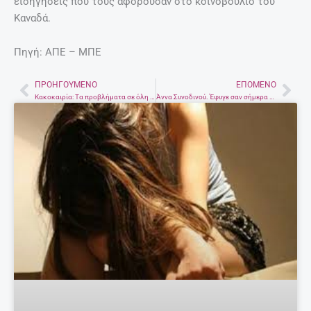
εισηγήσεις που τους αφορούσαν στο κοινοβούλιο του
Καναδά.
Πηγή: ΑΠΕ – ΜΠΕ
ΠΡΟΗΓΟΎΜΕΝΟ
ΕΠΌΜΕΝΟ
Prev
Nex
Κακοκαιρία: Τα προβλήματα σε όλη τη χώρα.
Άννα Συνοδινού. Έφυγε σαν σήμερα πέρυσι (7 Ιανουαρίου 2016)