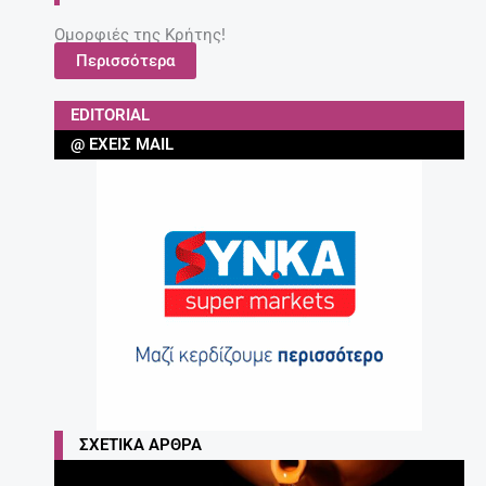
Ομορφιές της Κρήτης!
Περισσότερα
EDITORIAL
@ ΈΧΕΙΣ MAIL
ΣΧΕΤΙΚΆ ΆΡΘΡΑ