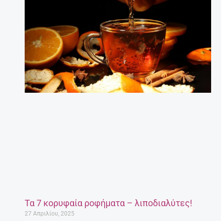
Τα 7 κορυφαία ροφήματα – λιποδιαλύτες!
27 Απριλίου, 2025