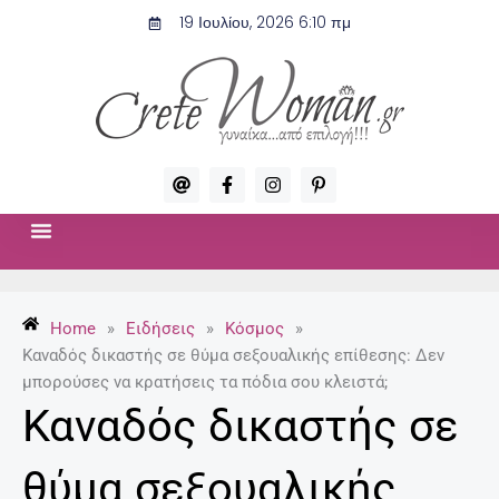
Μετάβαση
19 Ιουλίου, 2026 6:10 πμ
στο
περιεχόμενο
A
F
I
P
t
a
n
i
c
s
n
e
t
t
b
a
e
o
g
r
ΣΧΈΣΕΙΣ & ΣΕΞ
ΜΌΔΑ-ΟΜΟΡΦΙΆ
o
r
e
k
a
s
-
m
t
Home
»
Ειδήσεις
»
Κόσμος
»
f
-
p
Καναδός δικαστής σε θύμα σεξουαλικής επίθεσης: Δεν
μπορούσες να κρατήσεις τα πόδια σου κλειστά;
Καναδός δικαστής σε
θύμα σεξουαλικής