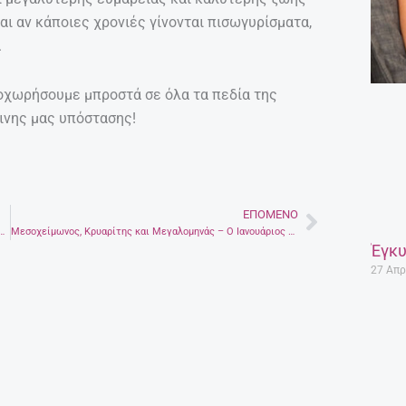
αι αν κάποιες χρονιές γίνονται πισωγυρίσματα,
.
προχωρήσουμε μπροστά σε όλα τα πεδία της
ινης μας υπόστασης!
ΕΠΌΜΕΝΟ
Next
κε… στο πλυντήριο: Η άγνωστη ιστορία με τη νεαρή οικονόμο και τον Κρητικό αρραβωνιαστικό
Μεσοχείμωνος, Κρυαρίτης και Μεγαλομηνάς – Ο Ιανουάριος είναι εδώ
Έγκυ
27 Απρ