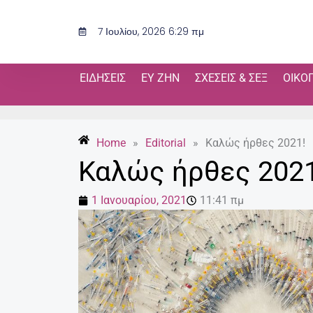
Μετάβαση
στο
7 Ιουλίου, 2026 6:29 πμ
περιεχόμενο
ΕΙΔΉΣΕΙΣ
ΕΥ ΖΗΝ
ΣΧΈΣΕΙΣ & ΣΕΞ
ΟΙΚΟ
Home
»
Editorial
»
Καλώς ήρθες 2021!
Καλώς ήρθες 2021
1 Ιανουαρίου, 2021
11:41 πμ