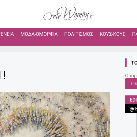
ΓΈΝΕΙΑ
ΜΌΔΑ-ΟΜΟΡΦΙΆ
ΠΟΛΙΤΙΣΜΌΣ
ΚΟΥΣ-ΚΟΥΣ
Π
ΤΟ
!
Ομορ
Πε
ED
@ 