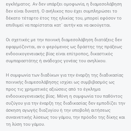
εγκλήµατος. Αν δεν υπάρξει οµοφωνία, η διαµεσολάβηση
δεν είναι δυνατή. Ο ανήλικος που έχει συµπληρώσει το
δέκατο τέταρτο έτος της ηλικίας του, µπορεί εφόσον το
επιθυµεί να παρίσταται κατ´ αυτήν και να ακούγεται.
Οι σχετικές µε την ποινική διαµεσολάβηση διατάξεις δεν
εφαρµόζονται, αν ο φερόµενος ως δράστης της πράξεως
ενδοοικογενειακής βίας είναι επίτροπος, δικαστικός
συµπαραστάτης ή ανάδοχος γονέας του ανηλίκου.
Η συµφωνία των διαδίκων για την έναρξη της διαδικασίας
ποινικής διαµεσολάβησης ισχύει ως συµβιβασµός ως
προς τις χρηµατικές αξιώσεις από το έγκληµα
ενδοοικογενειακής βίας. Μόνη η συµφωνία του παθόντος
συζύγου για την έναρξη της διαδικασίας δεν εµποδίζει την
άσκηση αγωγής διαζυγίου ή την υποβολή αιτήσεως
συναινετικής λύσεως του γάµου, την πρόοδο της δίκης και
τη λύση του γάµου.