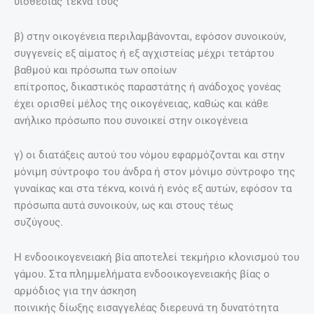
υιοθεσίας τέκνα τους
β) στην οικογένεια περιλαµβάνονται, εφόσον συνοικούν,
συγγενείς εξ αίµατος ή εξ αγχιστείας µέχρι τετάρτου
βαθµού και πρόσωπα των οποίων
επίτροπος, δικαστικός παραστάτης ή ανάδοχος γονέας
έχει ορισθεί µέλος της οικογένειας, καθώς και κάθε
ανήλικο πρόσωπο που συνοικεί στην οικογένεια
γ) οι διατάξεις αυτού του νόµου εφαρµόζονται και στην
µόνιµη σύντροφο του άνδρα ή στον µόνιµο σύντροφο της
γυναίκας και στα τέκνα, κοινά ή ενός εξ αυτών, εφόσον τα
πρόσωπα αυτά συνοικούν, ως και στους τέως
συζύγους.
Η ενδοοικογενειακή βία αποτελεί τεκµήριο κλονισµού του
γάµου. Στα πληµµελήµατα ενδοοικογενειακής βίας ο
αρµόδιος για την άσκηση
ποινικής δίωξης εισαγγελέας διερευνά τη δυνατότητα