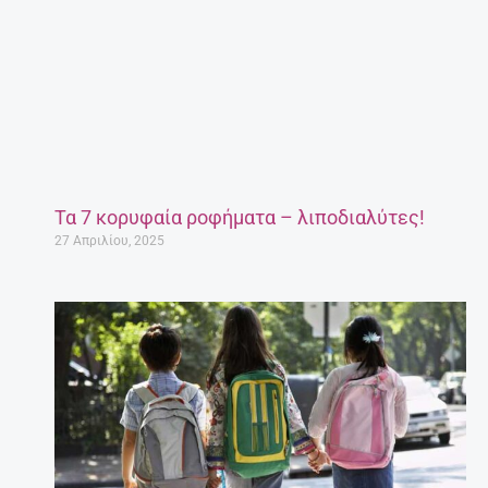
Τα 7 κορυφαία ροφήματα – λιποδιαλύτες!
27 Απριλίου, 2025