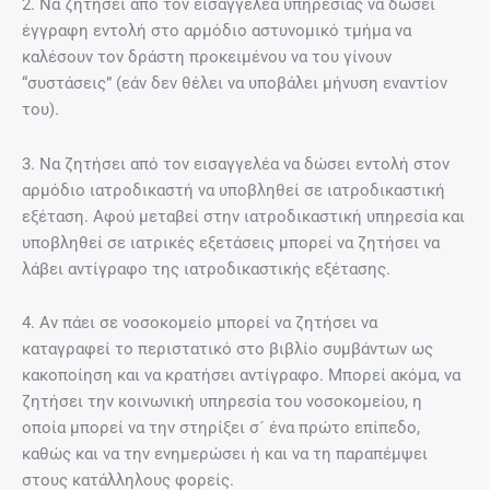
2. Να ζητήσει από τον εισαγγελέα υπηρεσίας να δώσει
έγγραφη εντολή στο αρµόδιο αστυνοµικό τµήµα να
καλέσουν τον δράστη προκειµένου να του γίνουν
“συστάσεις” (εάν δεν θέλει να υποβάλει µήνυση εναντίον
του).
3. Να ζητήσει από τον εισαγγελέα να δώσει εντολή στον
αρµόδιο ιατροδικαστή να υποβληθεί σε ιατροδικαστική
εξέταση. Αφού µεταβεί στην ιατροδικαστική υπηρεσία και
υποβληθεί σε ιατρικές εξετάσεις µπορεί να ζητήσει να
λάβει αντίγραφο της ιατροδικαστικής εξέτασης.
4. Αν πάει σε νοσοκοµείο µπορεί να ζητήσει να
καταγραφεί το περιστατικό στο βιβλίο συµβάντων ως
κακοποίηση και να κρατήσει αντίγραφο. Μπορεί ακόµα, να
ζητήσει την κοινωνική υπηρεσία του νοσοκοµείου, η
οποία µπορεί να την στηρίξει σ´ ένα πρώτο επίπεδο,
καθώς και να την ενηµερώσει ή και να τη παραπέµψει
στους κατάλληλους φορείς.