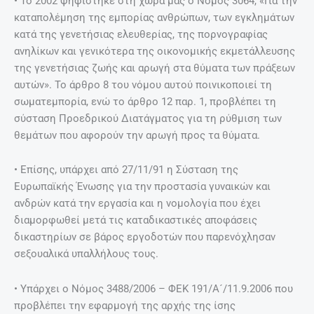
• Το 2002 ψηφίστηκε στη χώρα µας ο Nόµος 3064, «Για την
καταπολέµηση της εµπορίας ανθρώπων, των εγκληµάτων
κατά της γενετήσιας ελευθερίας, της πορνογραφίας
ανηλίκων και γενικότερα της οικονοµικής εκµετάλλευσης
της γενετήσιας ζωής και αρωγή στα θύµατα των πράξεων
αυτών». Το άρθρο 8 του νόµου αυτού ποινικοποιεί τη
σωµατεµπορία, ενώ το άρθρο 12 παρ. 1, προβλέπει τη
σύσταση Προεδρικού ∆ιατάγµατος για τη ρύθµιση των
θεµάτων που αφορούν την αρωγή προς τα θύµατα.
• Επίσης, υπάρχει από 27/11/91 η Σύσταση της
Ευρωπαϊκής Ένωσης για την προστασία γυναικών και
ανδρών κατά την εργασία και η νοµολογία που έχει
διαµορφωθεί µετά τις καταδικαστικές αποφάσεις
δικαστηρίων σε βάρος εργοδοτών που παρενόχλησαν
σεξουαλικά υπαλλήλους τους.
• Υπάρχει ο Νόµος 3488/2006 – ΦΕΚ 191/Α´/11.9.2006 που
προβλέπει την εφαρµογή της αρχής της ίσης