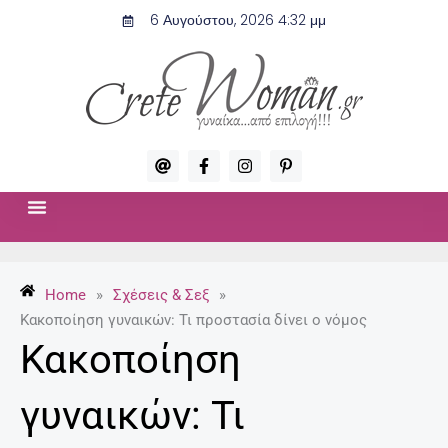
Μετάβαση
6 Αυγούστου, 2026 4:32 μμ
στο
περιεχόμενο
A
F
I
P
t
a
n
i
c
s
n
e
t
t
b
a
e
o
g
r
ΣΧΈΣΕΙΣ & ΣΕΞ
ΜΌΔΑ-ΟΜΟΡΦΙΆ
o
r
e
k
a
s
-
m
t
Home
»
Σχέσεις & Σεξ
»
f
-
p
Κακοποίηση γυναικών: Τι προστασία δίνει ο νόμος
Κακοποίηση
γυναικών: Τι