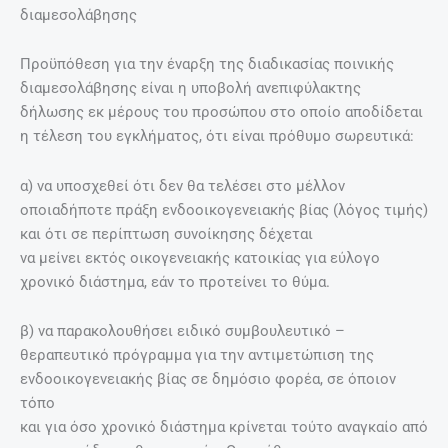
διαµεσολάβησης
Προϋπόθεση για την έναρξη της διαδικασίας ποινικής
διαµεσολάβησης είναι η υποβολή ανεπιφύλακτης
δήλωσης εκ µέρους του προσώπου στο οποίο αποδίδεται
η τέλεση του εγκλήµατος, ότι είναι πρόθυµο σωρευτικά:
α) να υποσχεθεί ότι δεν θα τελέσει στο µέλλον
οποιαδήποτε πράξη ενδοοικογενειακής βίας (λόγος τιµής)
και ότι σε περίπτωση συνοίκησης δέχεται
να µείνει εκτός οικογενειακής κατοικίας για εύλογο
χρονικό διάστηµα, εάν το προτείνει το θύµα.
β) να παρακολουθήσει ειδικό συµβουλευτικό –
θεραπευτικό πρόγραµµα για την αντιµετώπιση της
ενδοοικογενειακής βίας σε δηµόσιο φορέα, σε όποιον
τόπο
και για όσο χρονικό διάστηµα κρίνεται τούτο αναγκαίο από