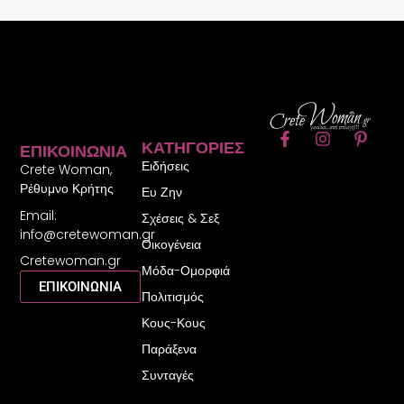
F
I
P
ΚΑΤΗΓΟΡΊΕΣ
ΕΠΙΚΟΙΝΩΝΊΑ
a
n
i
Ειδήσεις
c
s
n
Crete Woman,
e
t
t
Ρέθυμνο Κρήτης
Ευ Ζην
b
a
e
Email:
o
g
r
Σχέσεις & Σεξ
o
r
e
info@cretewoman.gr
Οικογένεια
k
a
s
Cretewoman.gr
-
m
t
Μόδα-Ομορφιά
f
-
ΕΠΙΚΟΙΝΩΝΙΑ
Πολιτισμός
p
Κους-Κους
Παράξενα
Συνταγές