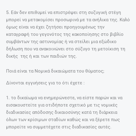
5. Εάν δεν επιθυµεί να επιστρέψει στη συζυγική στέγη
µπορεί να µετακοµίσει προσωρινά µε τα ανήλικα της. Καλό
όµως είναι να έχει ζητήσει προηγουµένως την
καταγραφή του γεγονότος της κακοποίησης στο βιβλίο
συµβάντων της αστυνοµίας ή να στείλει µια εξώδικο
δήλωση που να ανακοινώνει στο σύζυγο τη µετοίκιση τη
δικής της ή και των παιδιών της.
Ποιά είναι τα Νοµικά δικαιώµατα του θύµατος;
Δίνονται εγγυήσεις για το ότι έχετε :
1. το δικαίωµα να ενηµερώνεστε, να είστε παρών και να
εισακουστείτε για οτιδήποτε σχετικό µε τις νοµικές
διαδικασίες απόδοσης δικαιοσύνης κατά τη διάρκεια
όλων των κρίσιµων σταδίων καθώς και να ξέρετε πως
µπορείτε να συµµετέχετε στις διαδικασίες αυτές.