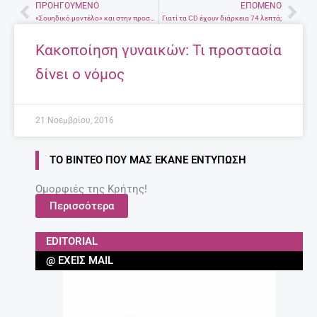
ΠΡΟΗΓΟΎΜΕΝΟ
ΕΠΌΜΕΝΟ
Prev
Nex
«Σουηδικό μοντέλο» και στην προστασία των κακοποιημένων γυναικών
Γιατί τα CD έχουν διάρκεια 74 λεπτά;
Κακοποίηση γυναικών: Τι προστασία
δίνει ο νόμος
21 Νοεμβρίου, 2016
ΤΟ ΒΊΝΤΕΟ ΠΟΥ ΜΑΣ ΈΚΑΝΕ ΕΝΤΎΠΩΣΗ
Ομορφιές της Κρήτης!
Περισσότερα
EDITORIAL
@ ΈΧΕΙΣ MAIL