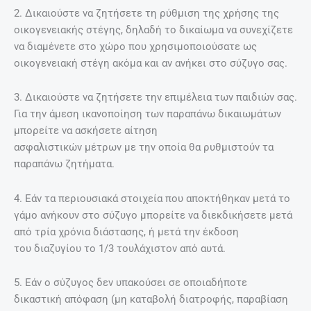
2. ∆ικαιούστε να ζητήσετε τη ρύθµιση της χρήσης της
οικογενειακής στέγης, δηλαδή το δικαίωµα να συνεχίζετε
να διαµένετε στο χώρο που χρησιµοποιούσατε ως
οικογενειακή στέγη ακόµα και αν ανήκει στο σύζυγο σας.
3. ∆ικαιούστε να ζητήσετε την επιµέλεια των παιδιών σας.
Για την άµεση ικανοποίηση των παραπάνω δικαιωµάτων
µπορείτε να ασκήσετε αίτηση
ασφαλιστικών µέτρων µε την οποία θα ρυθµιστούν τα
παραπάνω ζητήµατα.
4. Εάν τα περιουσιακά στοιχεία που αποκτήθηκαν µετά το
γάµο ανήκουν στο σύζυγο µπορείτε να διεκδικήσετε µετά
από τρία χρόνια διάστασης, ή µετά την έκδοση
του διαζυγίου το 1/3 τουλάχιστον από αυτά.
5. Εάν ο σύζυγος δεν υπακούσει σε οποιαδήποτε
δικαστική απόφαση (µη καταβολή διατροφής, παραβίαση