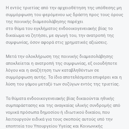
Η εντός τριετίας από την αρχειοθέτηση της υπόθεσης µη
συµµόρφωση του φερόµενου ως δράστη προς τους όρους
της ποινικής διαµεσολάβησης παρέχει
στο θύµα του εγκλήµατος ενδοοικογενειακής βίας το
δικαίωµα να ζητήσει, µε αγωγή του, την ανατροπή της
συµφωνίας, όσον αφορά στις χρηµατικές αξιώσεις.
Μετά την ολοκλήρωση της ποινικής διαµεσολάβησης
αποκλείεται η ανατροπή της συµφωνίας, εξ οιουδήποτε
λόγου και η αναζήτηση των καταβληθέντων σε
συµµόρφωση αυτής. Τα ίδια αποτελέσµατα επιφέρει και η
λύση του γάµου µεταξύ των συζύγων εντός της τριετίας.
Τα θύµατα ενδοοικογενειακής βίας δικαιούνται ηθικής
συµπαράστασης και της αναγκαίας υλικής συνδροµής από
νοµικά πρόσωπα δηµοσίου ή ιδιωτικού δικαίου, που
λειτουργούν ειδικά για τους σκοπούς αυτούς υπό την
εποπτεία του Υπουργείου Υγείας και Κοινωνικής