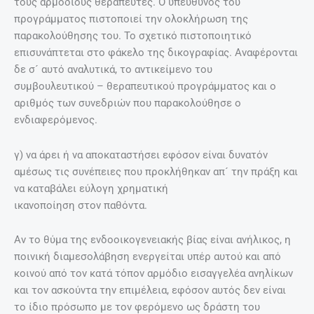
τους αρµόδιους θεραπευτές. Ο υπεύθυνος του
προγράµµατος πιστοποιεί την ολοκλήρωση της
παρακολούθησης του. Το σχετικό πιστοποιητικό
επισυνάπτεται στο φάκελο της δικογραφίας. Αναφέρονται
δε σ´ αυτό αναλυτικά, το αντικείµενο του
συµβουλευτικού – θεραπευτικού προγράµµατος και ο
αριθµός των συνεδριών που παρακολούθησε ο
ενδιαφερόµενος.
γ) να άρει ή να αποκαταστήσει εφόσον είναι δυνατόν
αµέσως τις συνέπειες που προκλήθηκαν απ´ την πράξη και
να καταβάλει εύλογη χρηµατική
ικανοποίηση στον παθόντα.
Αν το θύµα της ενδοοικογενειακής βίας είναι ανήλικος, η
ποινική διαµεσολάβηση ενεργείται υπέρ αυτού και από
κοινού από τον κατά τόπον αρµόδιο εισαγγελέα ανηλίκων
και τον ασκούντα την επιµέλεια, εφόσον αυτός δεν είναι
το ίδιο πρόσωπο µε τον φερόµενο ως δράστη του