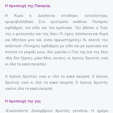
Η προσευχή της Παναγίας
Η Κυρά η Δέσποινα εντύθηκε, εστολίστηκε,
εμυροβολήθηκε. Στο τρίστρατο εκάθισε. Πονηρός
οφθαλμός την είδε και την εμάτιασε. Την βλέπει ο Υιός
της ο μονογενής και της λέει «Τι έχεις Δέσποινα και Κυρά
και Μητέρα μου και είσαι αρρωστημένη;» Κι εκείνη του
απάντησε «Πονηρός οφθαλμός με είδε και με εμάτιασε και
πόνεσε το κεφάλι μου». Και γυρνάει ο Γιος της και της λέει
«Και δεν ξέρεις, μάνα Μου, να πεις «ο Ιησούς Χριστός νικά
κι όλα τα κακά σκορπά;»
Ο Ιησούς Χριστός νικά κι όλα τα κακά σκορπά. Ο Ιησούς
Χριστός νικά κι όλα τα κακά σκορπά. Ο Ιησούς Χριστός
νικά κι όλα τα κακά σκορπά.
Η προσευχή της γης
«Εικοσιπέντε Δεκεμβρίου Χριστός γεννάται. Η ημέρα