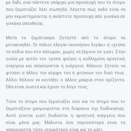
με λάδι, ενώ πάντοτε υπάρχει μια προσευχή που το άτομο
που ξεματιάζει λέει σιωπηλά. Λέγεται πως καλό είναι να
μην εκμυστηρεύεται η εκάστοτε προσευχή από γυναίκα σε
γυναίκα απευθείας.
Μετά το ξεμάτιασμα ζητήστε από το άτομο να
μετακινηθεί. Οι παλιοί έλεγαν «κουνήσου λιγάκι» ή «χτύπα
τα πόδια σου στο πάτωμα», χωρίς να ξέρουν το γιατί. Στην
ουσία με αυτόν τον τρόπο φεύγει η κολλημένη αρνητική
ενέργεια και ανανεώνεται η ενέργεια. Κάποιοι ζητούν να
φτύσει ο άλλος τον κόρφο του ή φτύνουν τον δικό τους.
Άλλοι θέλουν να κοιτάξει ο άλλος μακριά στον ορίζοντα.
Όλα είναι σωστά και έχουν το λόγο τους.
Τόσο το άτομο που ξεματιάζει όσο και το άτομο που το
ξεματιάζουν χασμουριέται στη διάρκεια της διαδικασίας.
Αυτό γίνεται γιατί διαλύεται η αρνητική ενέργεια που
είναι μέσα μας. Μάλιστα, όσο περισσότερα είναι τα
χασμουρητά, τόσο ισχυρότερο είναι και το μάτι.