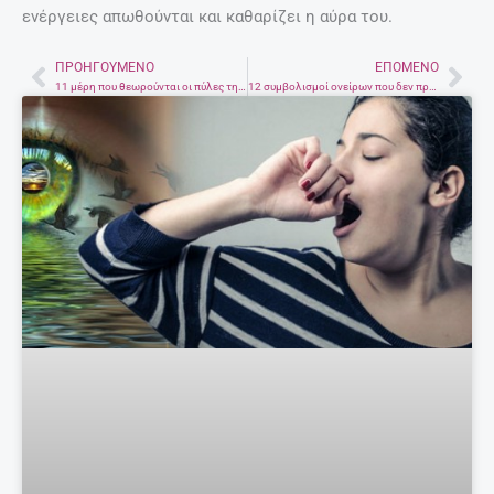
ενέργειες απωθούνται και καθαρίζει η αύρα του.
ΠΡΟΗΓΟΎΜΕΝΟ
ΕΠΌΜΕΝΟ
Prev
Nex
11 μέρη που θεωρούνται οι πύλες της κολάσεως
12 συμβολισμοί ονείρων που δεν πρέπει να αγνοήσετε ΠΟΤΕ