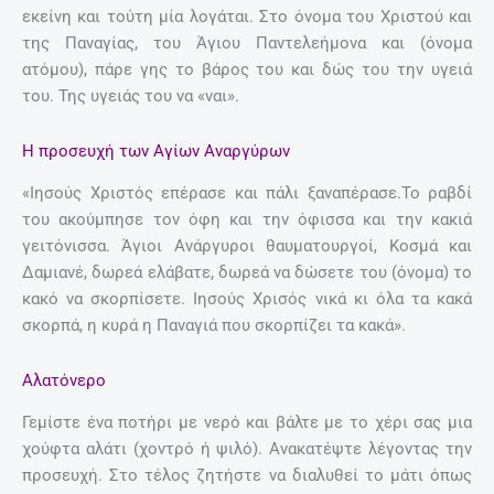
εκείνη και τούτη μία λογάται. Στο όνομα του Χριστού και
της Παναγίας, του Άγιου Παντελεήμονα και (όνομα
ατόμου), πάρε γης το βάρος του και δώς του την υγειά
του. Της υγειάς του να «ναι».
Η προσευχή των Αγίων Αναργύρων
«Ιησούς Χριστός επέρασε και πάλι ξαναπέρασε.Το ραβδί
του ακούμπησε τον όφη και την όφισσα και την κακιά
γειτόνισσα. Άγιοι Ανάργυροι θαυματουργοί, Κοσμά και
Δαμιανέ, δωρεά ελάβατε, δωρεά να δώσετε του (όνομα) το
κακό να σκορπίσετε. Ιησούς Χρισός νικά κι όλα τα κακά
σκορπά, η κυρά η Παναγιά που σκορπίζει τα κακά».
Αλατόνερο
Γεμίστε ένα ποτήρι με νερό και βάλτε με το χέρι σας μια
χούφτα αλάτι (χοντρό ή ψιλό). Ανακατέψτε λέγοντας την
προσευχή. Στο τέλος ζητήστε να διαλυθεί το μάτι όπως