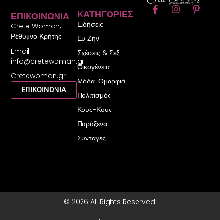
F
I
P
ΚΑΤΗΓΟΡΊΕΣ
ΕΠΙΚΟΙΝΩΝΊΑ
a
n
i
Ειδήσεις
c
s
n
Crete Woman,
e
t
t
Ρέθυμνο Κρήτης
Ευ Ζην
b
a
e
Email:
o
g
r
Σχέσεις & Σεξ
o
r
e
info@cretewoman.gr
Οικογένεια
k
a
s
Cretewoman.gr
-
m
t
Μόδα-Ομορφιά
f
-
ΕΠΙΚΟΙΝΩΝΙΑ
Πολιτισμός
p
Κους-Κους
Παράξενα
Συνταγές
© 2026 All Rights Reserved.