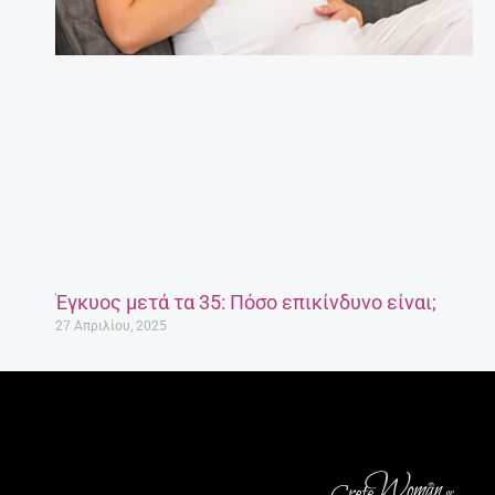
Έγκυος μετά τα 35: Πόσο επικίνδυνο είναι;
27 Απριλίου, 2025