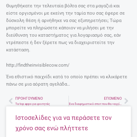
Θυμηθήκατε την τελευταία βόλτα σας στα μαγαζιά και
είστε οργισμένοι με εκείνη την ταμία που σας έφερε σε
δύσκολη θέση ή αρνήθηκε να σας εξυπηρετήσει; Τώρα
μπορείτε να πληρώσετε κάποιον να μιλήσει με την
διεύθυνση του καταστήματος για λογαριασμό σας, εάν
ντρέπεστε ή δεν ξέρετε πως να διαχειριστείτε την
κατάσταση.
http://findtheinvisiblecow.com/
Ένα εθιστικό παιχνίδι κατά το οποίο πρέπει να κλικάρετε
πάνω σε μια αόρατη αγελάδα…
ΠΡΟΗΓΟΎΜΕΝΟ
ΕΠΌΜΕΝΟ
Prev
Nex
Τα top apps για φοιτητές
Ένα διαφημιστικό σποτ που θα «αγγίξει» κάθε γονιό!
Ιστοσελίδες για να περάσετε τον
χρόνο σας ενώ πλήττετε