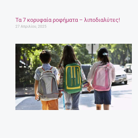
Τα 7 κορυφαία ροφήματα – λιποδιαλύτες!
27 Απριλίου, 2025