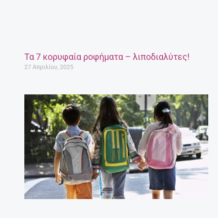
Τα 7 κορυφαία ροφήματα – λιποδιαλύτες!
27 Απριλίου, 2025