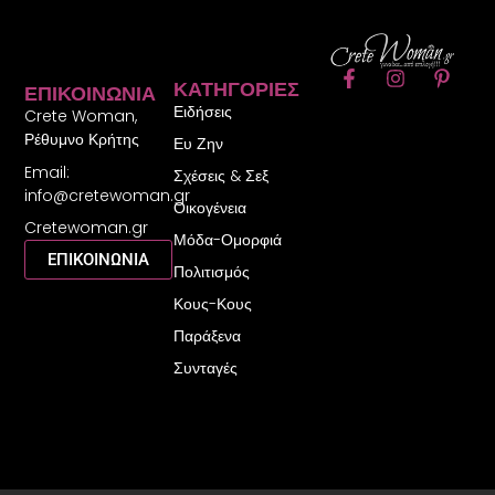
F
I
P
ΚΑΤΗΓΟΡΊΕΣ
ΕΠΙΚΟΙΝΩΝΊΑ
a
n
i
Ειδήσεις
c
s
n
Crete Woman,
e
t
t
Ρέθυμνο Κρήτης
Ευ Ζην
b
a
e
Email:
o
g
r
Σχέσεις & Σεξ
o
r
e
info@cretewoman.gr
Οικογένεια
k
a
s
Cretewoman.gr
-
m
t
Μόδα-Ομορφιά
f
-
ΕΠΙΚΟΙΝΩΝΙΑ
Πολιτισμός
p
Κους-Κους
Παράξενα
Συνταγές