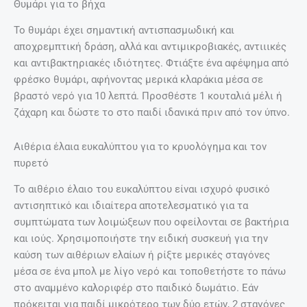
Θυμάρι για το βήχα
Το θυμάρι έχει σημαντική αντισπασμωδική και
αποχρεμπτική δράση, αλλά και αντιμικροβιακές, αντιιικές
και αντιβακτηριακές ιδιότητες. Φτιάξτε ένα αφέψημα από
φρέσκο θυμάρι, αφήνοντας μερικά κλαράκια μέσα σε
βραστό νερό για 10 λεπτά. Προσθέστε 1 κουταλιά μέλι ή
ζάχαρη και δώστε το στο παιδί ιδανικά πριν από τον ύπνο.
Αιθέρια έλαια ευκαλύπτου για το κρυολόγημα και τον
πυρετό
Το αιθέριο έλαιο του ευκαλύπτου είναι ισχυρό φυσικό
αντισηπτικό και ιδιαίτερα αποτελεσματικό για τα
συμπτώματα των λοιμώξεων που οφείλονται σε βακτήρια
και ιούς. Χρησιμοποιήστε την ειδική συσκευή για την
καύση των αιθέριων ελαίων ή ρίξτε μερικές σταγόνες
μέσα σε ένα μπολ με λίγο νερό και τοποθετήστε το πάνω
στο αναμμένο καλοριφέρ στο παιδικό δωμάτιο. Εάν
πρόκειται για παιδί μικρότερο των δύο ετών, 2 σταγόνες