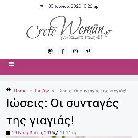
Μετάβαση
30 Ιουλίου, 2026 10:22 μμ
στο
περιεχόμενο
A
F
I
P
t
a
n
i
c
s
n
e
t
t
b
a
e
o
g
r
ΣΧΈΣΕΙΣ & ΣΕΞ
ΜΌΔΑ-ΟΜΟΡΦΙΆ
o
r
e
k
a
s
-
m
t
Home
»
Ευ Ζην
»
Ιώσεις: Οι συνταγές της γιαγιάς!
f
-
p
Ιώσεις: Οι συνταγές
της γιαγιάς!
29 Νοεμβρίου, 2016
11:11 πμ