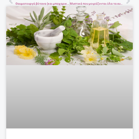
Prev
Nex
Θαυματουργά βότανα (και μπαχαρικά) για την υγεία μας
Mυστικά που μοιράζονται όλα τα ευτυχισμένα ζευγάρια!