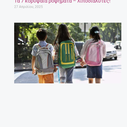
Τα 7 κορυφαία ροφήματα – λιποδιαλύτες!
27 Απριλίου, 2025