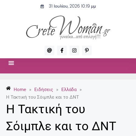
Μετάβαση
31 Ιουλίου, 2026 10:19 μμ
στο
περιεχόμενο
A
F
I
P
t
a
n
i
c
s
n
e
t
t
b
a
e
o
g
r
ΣΧΈΣΕΙΣ & ΣΕΞ
ΜΌΔΑ-ΟΜΟΡΦΙΆ
o
r
e
k
a
s
-
m
t
Home
»
Ειδήσεις
»
Ελλάδα
»
f
-
p
Η Τακτική του Σόιμπλε και το ΔΝΤ
Η Τακτική του
Σόιμπλε και το ΔΝΤ