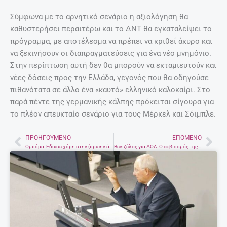
Σύμφωνα με το αρνητικό σενάριο η αξιολόγηση θα
καθυστερήσει περαιτέρω και το ΔΝΤ θα εγκαταλείψει το
πρόγραμμα, με αποτέλεσμα να πρέπει να κριθεί άκυρο και
να ξεκινήσουν οι διαπραγματεύσεις για ένα νέο μνημόνιο.
Στην περίπτωση αυτή δεν θα μπορούν να εκταμιευτούν και
νέες δόσεις προς την Ελλάδα, γεγονός που θα οδηγούσε
πιθανότατα σε άλλο ένα «καυτό» ελληνικό καλοκαίρι. Στο
παρά πέντε της γερμανικής κάλπης πρόκειται σίγουρα για
το πλέον απευκταίο σενάριο για τους Μέρκελ και Σόιμπλε.
ΠΡΟΗΓΟΎΜΕΝΟ
ΕΠΌΜΕΝΟ
Prev
Nex
Ομπάμα: Εδωσε χάρη στην (πρώην άνδρα) Τσέλσι Μάνινγκ των Wikileaks!
Βενιζέλος για ΔΟΛ: O εκβιασμός της κυβέρνησης είναι χυδαίος