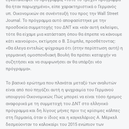
θα ήταν παρωχημένο», είπε χαρακτηριστικά ο Γερμανός
υπ. Οικονομικών σε συνέντευξή του προς την Wall Street
Journal. Το πρόγραμμα αυτό αποφασίστηκε με την
προσδοκία συμμετοχής του ΔΝΤ και «εάν αυτή εκλείψει,
τότε θα είχαμε μια κατάσταση όπου θα έπρεπε να κάνουμε
κάτι καινούριο», εκτίμησε ο Β. Σόιμπλε, προσθέτοντας:
«Θα έλεγα εντελώς ψύχραιμα ότι (στην περίπτωση αυτή) η
γερμανική ομοσπονδιακή Βουλή θα πρέπει καταρχήν να
συζητήσει και να συμφωνήσει αν θα υπάρξει νέο
πρόγραμμα».
Το βασικό ερώτημα που πλανάται μεταξύ των αναλυτών
είναι από πού πηγάζει αυτή η ψυχραιμία του Γερμανού
υπουργού Οικονομικών; Πώς μπορεί να είναι τόσο ήρεμος
αναφορικά με τη συμμετοχή του ΔΝΤ στο ελληνικό
πρόγραμμα και δη λίγους μήνες πριν τις κρίσιμες κάλπες
στη Γερμανία, όταν ο ίδιος και η καγκελάριος Α. Μέρκελ
δεσμεύονταν το καλοκαίρι του 2015 ενώπιον των