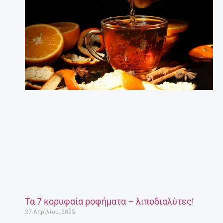
Τα 7 κορυφαία ροφήματα – λιποδιαλύτες!
27 Απριλίου, 2025