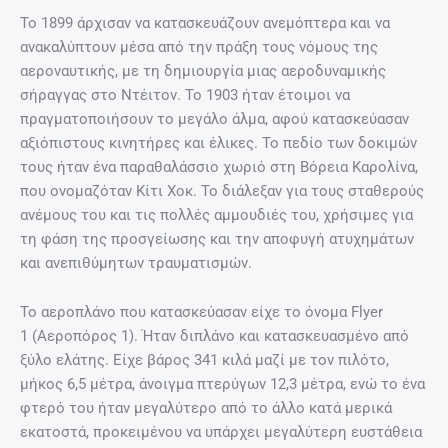
Το 1899 άρχισαν να κατασκευάζουν ανεμόπτερα και να
ανακαλύπτουν μέσα από την πράξη τους νόμους της
αεροναυτικής, με τη δημιουργία μιας αεροδυναμικής
σήραγγας στο Ντέιτον. Το 1903 ήταν έτοιμοι να
πραγματοποιήσουν το μεγάλο άλμα, αφού κατασκεύασαν
αξιόπιστους κινητήρες και έλικες. Το πεδίο των δοκιμών
τους ήταν ένα παραθαλάσσιο χωριό στη Βόρεια Καρολίνα,
που ονομαζόταν Κίτι Χοκ. Το διάλεξαν για τους σταθερούς
ανέμους του και τις πολλές αμμουδιές του, χρήσιμες για
τη φάση της προσγείωσης και την αποφυγή ατυχημάτων
και ανεπιθύμητων τραυματισμών.
Το αεροπλάνο που κατασκεύασαν είχε το όνομα Flyer
1 (Αεροπόρος 1). Ήταν διπλάνο και κατασκευασμένο από
ξύλο ελάτης. Είχε βάρος 341 κιλά μαζί με τον πιλότο,
μήκος 6,5 μέτρα, άνοιγμα πτερύγων 12,3 μέτρα, ενώ το ένα
φτερό του ήταν μεγαλύτερο από το άλλο κατά μερικά
εκατοστά, προκειμένου να υπάρχει μεγαλύτερη ευστάθεια