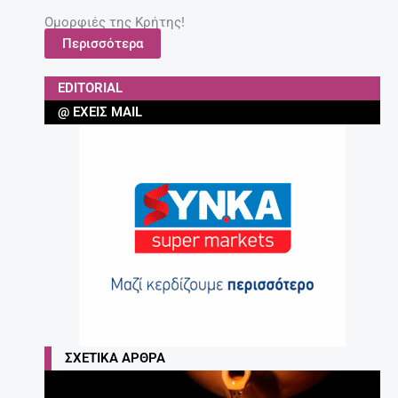
Ομορφιές της Κρήτης!
Περισσότερα
EDITORIAL
@ ΈΧΕΙΣ MAIL
ΣΧΕΤΙΚΆ ΆΡΘΡΑ