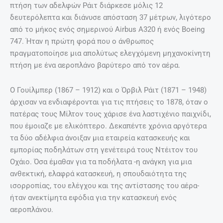
πτήση των αδελφών Ράιτ διάρκεσε μόλις 12
δευτερόλεπτα και διάνυσε απόσταση 37 μέτρων, λιγότερο
από το μήκος ενός σημερινού Airbus Α320 ή ενός Boeing
747. Ήταν η πρώτη φορά που ο άνθρωπος
πραγματοποίησε μια απολύτως ελεγχόμενη μηχανοκίνητη
πτήση με ένα αεροπλάνο βαρύτερο από τον αέρα.
Ο Γουίλμπερ (1867 – 1912) και ο Όρβιλ Ράιτ (1871 – 1948)
άρχισαν να ενδιαφέρονται για τις πτήσεις το 1878, όταν ο
πατέρας τους Μίλτον τους χάρισε ένα λαστιχένιο παιχνίδι,
που έμοιαζε με ελικόπτερο. Δεκαπέντε χρόνια αργότερα
τα δύο αδέλφια άνοιξαν μια εταιρεία κατασκευής και
εμπορίας ποδηλάτων στη γενέτειρά τους Ντέιτον του
Οχάιο. Όσα έμαθαν για τα ποδήλατα -η ανάγκη για μια
ανθεκτική, ελαφρά κατασκευή, η σπουδαιότητα της
ισορροπίας, του ελέγχου και της αντίστασης του αέρα-
ήταν ανεκτίμητα εφόδια για την κατασκευή ενός
αεροπλάνου.