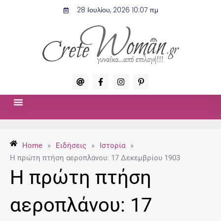
Μετάβαση
28 Ιουλίου, 2026 10:07 πμ
στο
περιεχόμενο
A
F
I
P
t
a
n
i
c
s
n
e
t
t
b
a
e
o
g
r
ΣΧΈΣΕΙΣ & ΣΕΞ
ΜΌΔΑ-ΟΜΟΡΦΙΆ
o
r
e
k
a
s
-
m
t
Home
»
Ειδήσεις
»
Ιστορία
»
f
-
p
Η πρώτη πτήση αεροπλάνου: 17 Δεκεμβρίου 1903
Η πρώτη πτήση
αεροπλάνου: 17