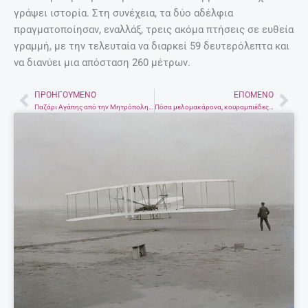
γράψει ιστορία. Στη συνέχεια, τα δύο αδέλφια
πραγματοποίησαν, εναλλάξ, τρεις ακόμα πτήσεις σε ευθεία
γραμμή, με την τελευταία να διαρκεί 59 δευτερόλεπτα και
να διανύει μια απόσταση 260 μέτρων.
ΠΡΟΗΓΟΎΜΕΝΟ
ΕΠΌΜΕΝΟ
Prev
Nex
Παζάρι Αγάπης από την Μητρόπολη Αρκαλοχωρίου, Καστελλίου και Βιάννου
Πόσα μελομακάρονα, κουραμπιέδες και δίπλες θα φάμε; Προσοχή στις θερμίδες!