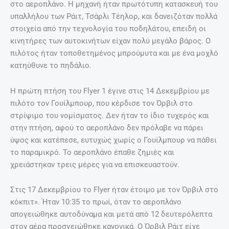
στο αεροπλάνο. Η μηχανή ήταν πρωτότυπη κατασκευή του
υπαλλήλου των Ράιτ, Τσάρλι Τέηλορ, και δανειζόταν πολλά
στοιχεία από την τεχνολογία του ποδηλάτου, επειδή οι
κινητήρες των αυτοκινήτων είχαν πολύ μεγάλο βάρος. Ο
πιλότος ήταν τοποθετημένος μπρούμυτα και με ένα μοχλό
κατηύθυνε το πηδάλιο.
Η πρώτη πτήση του Flyer 1 έγινε στις 14 Δεκεμβρίου με
πιλότο τον Γουίλμπουρ, που κέρδισε τον Όρβιλ στο
στρίψιμο του νομίσματος. Δεν ήταν το ίδιο τυχερός και
στην πτήση, αφού το αεροπλάνο δεν πρόλαβε να πάρει
ύψος και κατέπεσε, ευτυχώς χωρίς ο Γουίλμπουρ να πάθει
το παραμικρό. Το αεροπλάνο έπαθε ζημιές και
χρειάστηκαν τρεις μέρες για να επισκευαστούν.
Στις 17 Δεκεμβρίου το Flyer ήταν έτοιμο με τον Όρβιλ στο
κόκπιτ». Ήταν 10:35 το πρωί, όταν το αεροπλάνο
απογειώθηκε αυτοδύναμα και μετά από 12 δευτερόλεπτα
στον αέρα προσγειώθηκε κανονικά. Ο Όρβιλ Ράιτ είχε