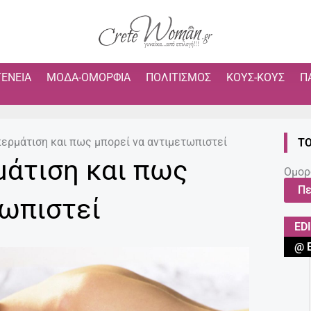
ΓΈΝΕΙΑ
ΜΌΔΑ-ΟΜΟΡΦΙΆ
ΠΟΛΙΤΙΣΜΌΣ
ΚΟΥΣ-ΚΟΥΣ
Π
ερμάτιση και πως μπορεί να αντιμετωπιστεί
ΤΟ
άτιση και πως
Ομορ
Πε
τωπιστεί
ED
@ 