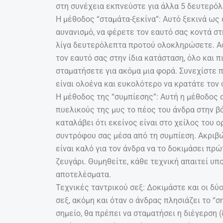
στη συνέχεια εκπνεύστε για άλλα 5 δευτερόλ
Η μέθοδος “σταμάτα-ξεκίνα”: Αυτό ξεκινά ως
αυνανισμό, να φέρετε τον εαυτό σας κοντά σ
λίγα δευτερόλεπτα προτού ολοκληρώσετε. Α
τον εαυτό σας στην ίδια κατάσταση, όλο και π
σταματήσετε για ακόμα μια φορά. Συνεχίστε π
είναι ολοένα και ευκολότερο να κρατάτε τον
Η μέθοδος της “συμπίεσης”: Αυτή η μέθοδος α
πυελικούς της μυς το πέος του άνδρα στην βά
καταλάβει ότι εκείνος είναι στο χείλος του ο
συντρόφου σας μέσα από τη συμπίεση. Ακριβώ
είναι καλό για τον άνδρα να το δοκιμάσει πρ
ζευγάρι. Θυμηθείτε, κάθε τεχνική απαιτεί υπ
αποτελέσματα.
Τεχνικές ταντρικού σεξ: Δοκιμάστε και οι δύ
σεξ, ακόμη και όταν ο άνδρας πλησιάζει το “
σημείο, θα πρέπει να σταματήσει η διέγερση 