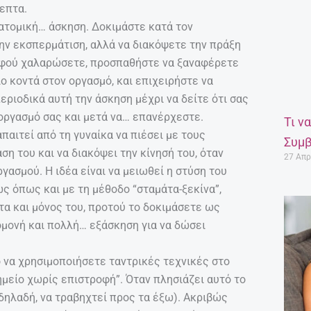
επτα.
 ατομική… άσκηση. Δοκιμάστε κατά τον
την εκσπερμάτιση, αλλά να διακόψετε την πράξη
φού χαλαρώσετε, προσπαθήστε να ξαναφέρετε
ιο κοντά στον οργασμό, και επιχειρήστε να
εριοδικά αυτή την άσκηση μέχρι να δείτε ότι σας
 οργασμό σας και μετά να… επανέρχεστε.
Τι ν
παιτεί από τη γυναίκα να πιέσει με τους
Συμβ
ση του και να διακόψει την κίνησή του, όταν
27 Απρ
ργασμού. Η ιδέα είναι να μειωθεί η στύση του
ς όπως και με τη μέθοδο “σταμάτα-ξεκίνα”,
ώτα και μόνος του, προτού το δοκιμάσετε ως
ομονή και πολλή… εξάσκηση για να δώσει
ο να χρησιμοποιήσετε ταντρικές τεχνικές στο
σημείο χωρίς επιστροφή”. Όταν πλησιάζει αυτό το
(δηλαδή, να τραβηχτεί προς τα έξω). Ακριβώς