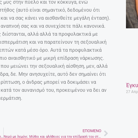
ς μυς στην πύελο και τον κόκκυγα, ενώ
τήθος (αυτό είναι σημαντικό, δεδομένου ότι
και να σας κάνει να αισθανθείτε μεγάλη ένταση).
αναπνοή σας και να συνεχίσετε πάλι κανονικά.
 διίστανται, αλλά αλλά τα προφυλακτικά με
κσπερμάτιση και να παρατείνουν τη σεξουαλική
λεπτών κατά μέσο όρο. Αυτά τα προφυλακτικά
ήπιο αναισθητικό με μικρή επίδραση νάρκωσης.
 που μειώνει την σεξουαλική αίσθηση, μεν, αλλά
ρα, δε. Μην ανησυχείτε, αυτό δεν σημαίνει ότι
ερίπτωση, ο άνδρας μπορεί να δοκιμάσει να
Έγκυ
κατά τον αυνανισμό του, προκειμένου να δει αν
27 Απρ
ερμάτιση.
ΕΠΌΜΕΝΟ
Next
Evan Spiegel, ο νεώτερος δισεκατομυριούχος, ιδρυτής της snapchat
Νερό με λεμόνι: Μύθοι και αλήθειες για την επίδρασή του στην υγεία.