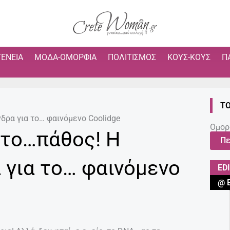
ΓΈΝΕΙΑ
ΜΌΔΑ-ΟΜΟΡΦΙΆ
ΠΟΛΙΤΙΣΜΌΣ
ΚΟΥΣ-ΚΟΥΣ
Π
ΤΟ
δρα για το… φαινόμενο Coolidge
Ομορ
 το…πάθος! Η
Πε
 για το… φαινόμενο
ED
@ 