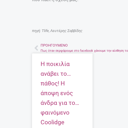
πηγή: Tlife, Λευτέρης Σαββίδης
ΠΡΟΗΓΟΎΜΕΝΟ
Prev
Η ποικιλία
ανάβει το…
πάθος! Η
άποψη ενός
άνδρα για το…
φαινόμενο
Coolidge