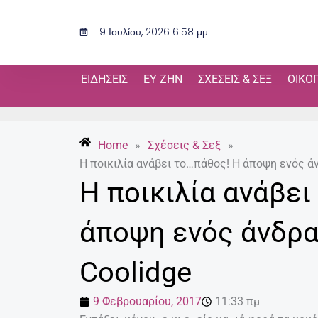
Μετάβαση
στο
9 Ιουλίου, 2026 6:58 μμ
περιεχόμενο
ΕΙΔΉΣΕΙΣ
ΕΥ ΖΗΝ
ΣΧΈΣΕΙΣ & ΣΕΞ
ΟΙΚΟ
Home
»
Σχέσεις & Σεξ
»
Η ποικιλία ανάβει το…πάθος! Η άποψη ενός άν
Η ποικιλία ανάβει
άποψη ενός άνδρα
Coolidge
9 Φεβρουαρίου, 2017
11:33 πμ