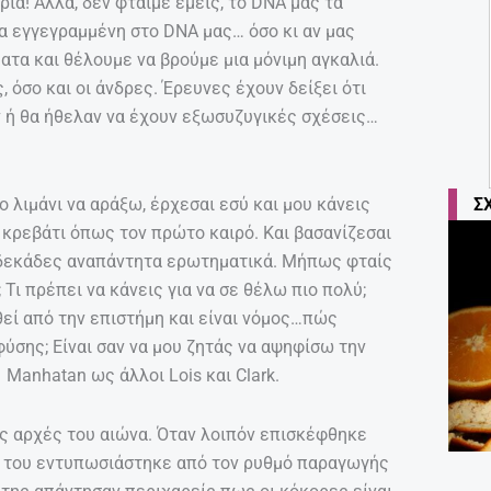
ρια! Αλλά, δεν φταίμε εμείς, το DNA μας τα
ία εγγεγραμμένη στο DNA μας… όσο κι αν μας
ματα και θέλουμε να βρούμε μια μόνιμη αγκαλιά.
, όσο και οι άνδρες. Έρευνες έχουν δείξει ότι
 ή θα ήθελαν να έχουν εξωσυζυγικές σχέσεις…
Σ
ο λιμάνι να αράξω, έρχεσαι εσύ και μου κάνεις
 κρεβάτι όπως τον πρώτο καιρό. Και βασανίζεσαι
υ δεκάδες αναπάντητα ερωτηματικά. Μήπως φταίς
Τι πρέπει να κάνεις για να σε θέλω πιο πολύ;
θεί από την επιστήμη και είναι νόμος…πώς
ύσης; Είναι σαν να μου ζητάς να αψηφίσω την
 Manhatan ως άλλοι Lois και Clark.
ις αρχές του αιώνα. Όταν λοιπόν επισκέφθηκε
ός του εντυπωσιάστηκε από τον ρυθμό παραγωγής