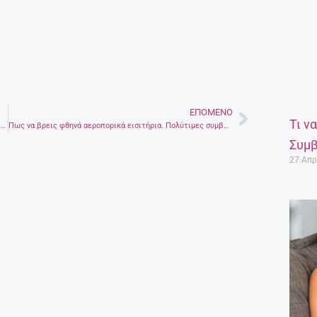
ΕΠΌΜΕΝΟ
Next
Τι ν
Πως όταν σερφάρουμε στο facebook χάνουμε την αίσθηση του χρόνου
Πως να βρεις φθηνά αεροπορικά εισιτήρια. Πολύτιμες συμβουλές από τους Yabatravellers
Συμβ
27 Απρ