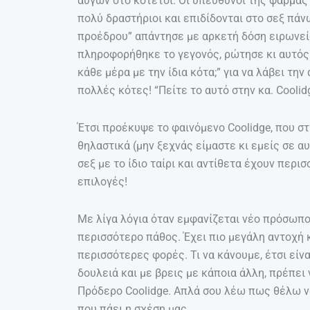
αυγών στο κοτέτσι. Οι υπεύθυνοι της φάρμας
πολύ δραστήριοι και επιδίδονται στο σεξ πάν
προέδρου” απάντησε με αρκετή δόση ειρωνεί
πληροφορήθηκε το γεγονός, ρώτησε κι αυτός μ
κάθε μέρα με την ίδια κότα;” για να λάβει τ
πολλές κότες! “Πείτε το αυτό στην κα. Cooli
Έτσι προέκυψε το φαινόμενο Coolidge, που σ
θηλαστικά (μην ξεχνάς είμαστε κι εμείς σε α
σεξ με το ίδιο ταίρι και αντίθετα έχουν περ
επιλογές!
Με λίγα λόγια όταν εμφανίζεται νέο πρόσωπο 
περισσότερο πάθος. Έχει πιο μεγάλη αντοχή 
περισσότερες φορές. Τι να κάνουμε, έτσι είν
δουλειά και με βρεις με κάποια άλλη, πρέπει 
Πρόδερο Coolidge. Απλά σου λέω πως θέλω να
που πάει η σχέση μας.