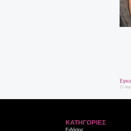
Έγκυ
27 Απρ
ΚΑΤΗΓΟΡΊΕΣ
Ειδήσεις