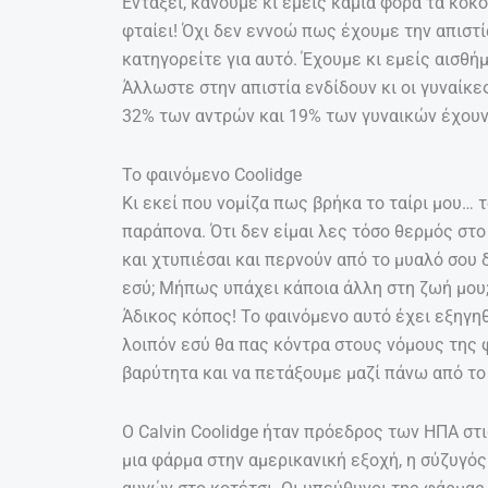
Εντάξει, κάνουμε κι εμείς καμιά φορά τα κοκό
φταίει! Όχι δεν εννοώ πως έχουμε την απιστ
κατηγορείτε για αυτό. Έχουμε κι εμείς αισθή
Άλλωστε στην απιστία ενδίδουν κι οι γυναίκες
32% των αντρών και 19% των γυναικών έχουν
To φαινόμενο Coolidge
Κι εκεί που νομίζα πως βρήκα το ταίρι μου… τ
παράπονα. Ότι δεν είμαι λες τόσο θερμός στο
και χτυπιέσαι και περνούν από το μυαλό σο
εσύ; Μήπως υπάχει κάποια άλλη στη ζωή μου; 
Άδικος κόπος! Το φαινόμενο αυτό έχει εξηγη
λοιπόν εσύ θα πας κόντρα στους νόμους της φ
βαρύτητα και να πετάξουμε μαζί πάνω από το
O Calvin Coolidge ήταν πρόεδρος των ΗΠΑ στ
μια φάρμα στην αμερικανική εξοχή, η σύζυγ