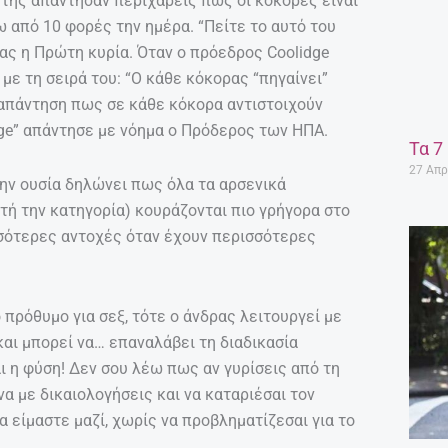
 της απάντησαν περιχαρείς πως οι κόκορες είναι
ω από 10 φορές την ημέρα. “Πείτε το αυτό του
ας η Πρώτη κυρία. Όταν ο πρόεδρος Coolidge
ε τη σειρά του: “Ο κάθε κόκορας “πηγαίνει”
ην απάντηση πως σε κάθε κόκορα αντιστοιχούν
dge” απάντησε με νόημα ο Πρόδερος των ΗΠΑ.
Τα 7
27 Απρ
την ουσία δηλώνει πως όλα τα αρσενικά
υτή την κατηγορία) κουράζονται πιο γρήγορα στο
ισσότερες αντοχές όταν έχουν περισσότερες
πρόθυμο για σεξ, τότε ο άνδρας λειτουργεί με
και μπορεί να… επαναλάβει τη διαδικασία
αι η φύση! Δεν σου λέω πως αν γυρίσεις από τη
να με δικαιολογήσεις και να καταριέσαι τον
 είμαστε μαζί, χωρίς να προβληματίζεσαι για το