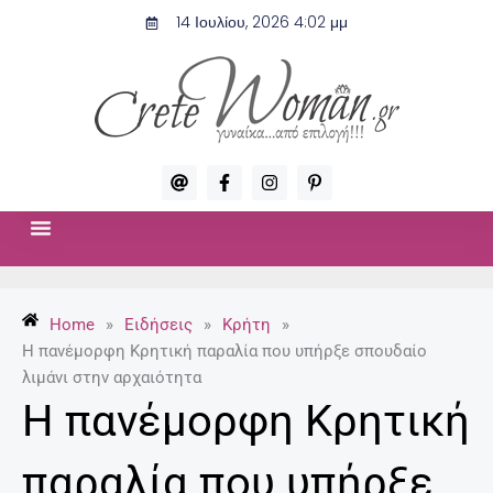
Μετάβαση
14 Ιουλίου, 2026 4:02 μμ
στο
περιεχόμενο
A
F
I
P
t
a
n
i
c
s
n
e
t
t
b
a
e
o
g
r
ΣΧΈΣΕΙΣ & ΣΕΞ
ΜΌΔΑ-ΟΜΟΡΦΙΆ
o
r
e
k
a
s
-
m
t
Home
»
Ειδήσεις
»
Κρήτη
»
f
-
p
Η πανέμορφη Κρητική παραλία που υπήρξε σπουδαίο
λιμάνι στην αρχαιότητα
Η πανέμορφη Κρητική
παραλία που υπήρξε