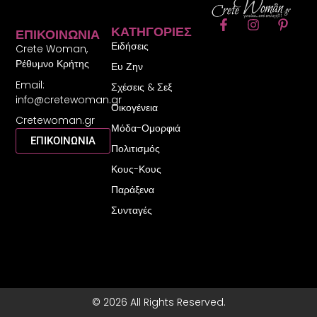
F
I
P
ΚΑΤΗΓΟΡΊΕΣ
ΕΠΙΚΟΙΝΩΝΊΑ
a
n
i
Ειδήσεις
c
s
n
Crete Woman,
e
t
t
Ρέθυμνο Κρήτης
Ευ Ζην
b
a
e
Email:
o
g
r
Σχέσεις & Σεξ
o
r
e
info@cretewoman.gr
Οικογένεια
k
a
s
Cretewoman.gr
-
m
t
Μόδα-Ομορφιά
f
-
ΕΠΙΚΟΙΝΩΝΙΑ
Πολιτισμός
p
Κους-Κους
Παράξενα
Συνταγές
© 2026 All Rights Reserved.