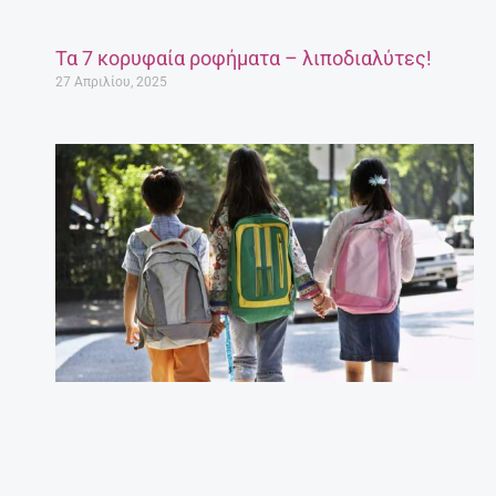
Τα 7 κορυφαία ροφήματα – λιποδιαλύτες!
27 Απριλίου, 2025