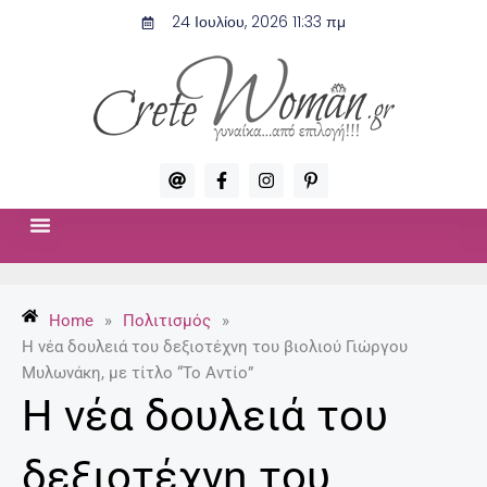
Μετάβαση
24 Ιουλίου, 2026 11:33 πμ
στο
περιεχόμενο
A
F
I
P
t
a
n
i
c
s
n
e
t
t
b
a
e
o
g
r
ΣΧΈΣΕΙΣ & ΣΕΞ
ΜΌΔΑ-ΟΜΟΡΦΙΆ
o
r
e
k
a
s
-
m
t
Home
»
Πολιτισμός
»
f
-
p
Η νέα δουλειά του δεξιοτέχνη του βιολιού Γιώργου
Μυλωνάκη, με τίτλο “Το Αντίο”
Η νέα δουλειά του
δεξιοτέχνη του