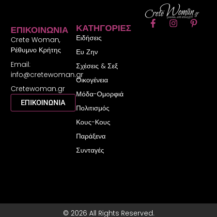
F
I
P
ΚΑΤΗΓΟΡΊΕΣ
ΕΠΙΚΟΙΝΩΝΊΑ
a
n
i
Ειδήσεις
c
s
n
Crete Woman,
e
t
t
Ρέθυμνο Κρήτης
Ευ Ζην
b
a
e
Email:
o
g
r
Σχέσεις & Σεξ
o
r
e
info@cretewoman.gr
Οικογένεια
k
a
s
Cretewoman.gr
-
m
t
Μόδα-Ομορφιά
f
-
ΕΠΙΚΟΙΝΩΝΙΑ
Πολιτισμός
p
Κους-Κους
Παράξενα
Συνταγές
© 2026 All Rights Reserved.