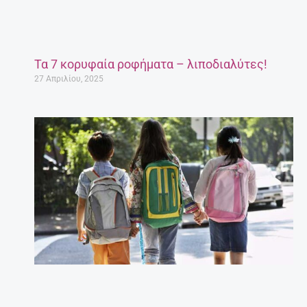
Τα 7 κορυφαία ροφήματα – λιποδιαλύτες!
27 Απριλίου, 2025