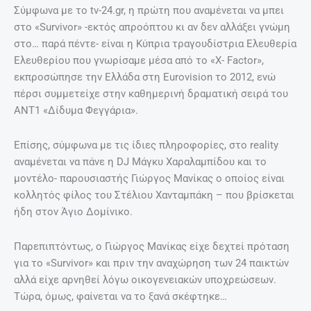
Σύμφωνα με το tv-24.gr, η πρώτη που αναμένεται να μπει
στο «Survivor» -εκτός απροόπτου κι αν δεν αλλάξει γνώμη
στο… παρά πέντε- είναι η Κύπρια τραγουδίστρια Ελευθερία
Ελευθερίου που γνωρίσαμε μέσα από το «X- Factor»,
εκπροσώπησε την Ελλάδα στη Eurovision το 2012, ενώ
πέρσι συμμετείχε στην καθημερινή δραματική σειρά του
ΑΝΤ1 «Δίδυμα Φεγγάρια».
Επίσης, σύμφωνα με τις ίδιες πληροφορίες, στο reality
αναμένεται να πάνε η DJ Μάγκυ Χαραλαμπίδου και το
μοντέλο- παρουσιαστής Γιώργος Μανίκας ο οποίος είναι
κολλητός φίλος του Στέλιου Χανταμπάκη – που βρίσκεται
ήδη στον Άγιο Δομίνικο.
Παρεπιπτόντως, ο Γιώργος Μανίκας είχε δεχτεί πρόταση
για το «Survivor» και πριν την αναχώρηση των 24 παικτών
αλλά είχε αρνηθεί λόγω οικογενειακών υποχρεώσεων.
Τώρα, όμως, φαίνεται να το ξανά σκέφτηκε…