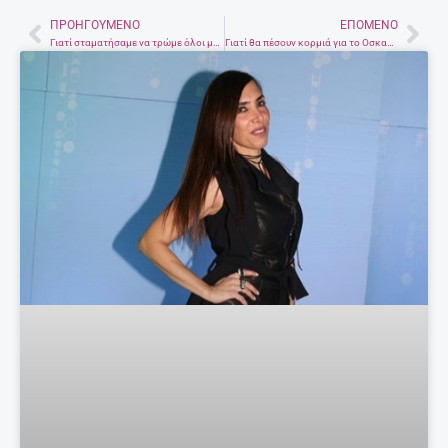
ΠΡΟΗΓΟΎΜΕΝΟ
ΕΠΌΜΕΝΟ
Prev
Nex
Γιατί σταματήσαμε να τρώμε όλοι μαζί στο τραπέζι -Ο αργός θάνατος μιας ωραίας συνήθειας
Γιατί θα πέσουν κορμιά για το Οσκαρ Α’ γυναικείου ρόλου