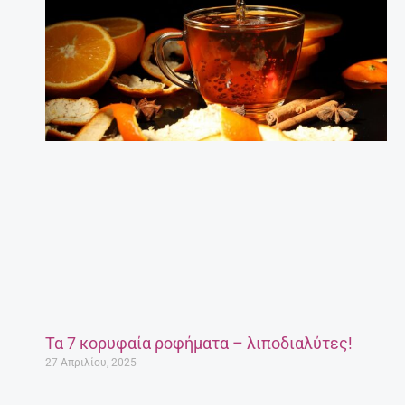
Τα 7 κορυφαία ροφήματα – λιποδιαλύτες!
27 Απριλίου, 2025