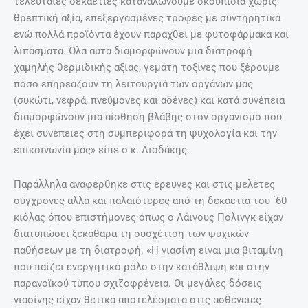
τελευταίες δεκαετίες καταναλώνουμε σκουπίδια χωρίς
θρεπτική αξία, επεξεργασμένες τροφές με συντηρητικά
ενώ πολλά προϊόντα έχουν παραχθεί με φυτοφάρμακα και
λιπάσματα. Όλα αυτά διαμορφώνουν μια διατροφή
χαμηλής θερμιδικής αξίας, γεμάτη τοξίνες που ξέρουμε
πόσο επηρεάζουν τη λειτουργιά των οργάνων μας
(συκώτι, νεφρά, πνεύμονες και αδένες) και κατά συνέπεια
διαμορφώνουν μια αίσθηση βλάβης στον οργανισμό που
έχει συνέπειες στη συμπεριφορά τη ψυχολογία και την
επικοινωνία μας» είπε ο κ. Λιοδάκης.
Παράλληλα αναφέρθηκε στις έρευνες και στις μελέτες
σύγχρονες αλλά και παλαιότερες από τη δεκαετία του ΄60
κιόλας όπου επιστήμονες όπως ο Λάινους Πόλινγκ είχαν
διατυπώσει ξεκάθαρα τη συσχέτιση των ψυχικών
παθήσεων με τη διατροφή. «Η νιασίνη είναι μια βιταμίνη
που παίζει ενεργητικό ρόλο στην κατάθλιψη και στην
παρανοϊκού τύπου σχιζοφρένεια. Οι μεγάλες δόσεις
νιασίνης είχαν θετικά αποτελέσματα στις ασθένειες