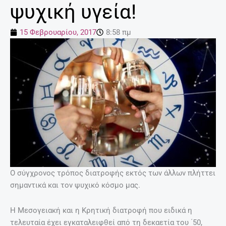
ψυχική υγεία!
15 Φεβρουαρίου, 2017
8:58 πμ
Ο σύγχρονος τρόπος διατροφής εκτός των άλλων πλήττει
σημαντικά και τον ψυχικό κόσμο μας.
H Μεσογειακή και η Κρητική διατροφή που ειδικά η
τελευταία έχει εγκαταλειφθεί από τη δεκαετία του ΄50,