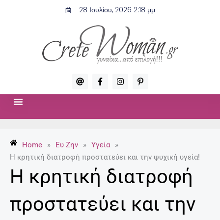
Μετάβαση
28 Ιουλίου, 2026 2:18 μμ
στο
περιεχόμενο
A
F
I
P
t
a
n
i
c
s
n
e
t
t
b
a
e
o
g
r
ΣΧΈΣΕΙΣ & ΣΕΞ
ΜΌΔΑ-ΟΜΟΡΦΙΆ
o
r
e
k
a
s
-
m
t
Home
»
Ευ Ζην
»
Υγεία
»
f
-
p
Η κρητική διατροφή προστατεύει και την ψυχική υγεία!
Η κρητική διατροφή
προστατεύει και την