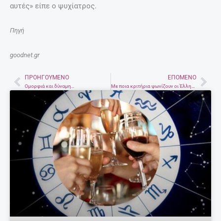
αυτές» είπε ο ψυχίατρος.
Πηγή
goodnet.gr
ΠΡΟΗΓΟΎΜΕΝΟ
ΕΠΌΜΕΝΟ
Prev
Nex
Ομορφιά και δύναμη…
Με ποια κριτήρια ψωνίζουν οι Έλληνες στο σούπερ μάρκετ