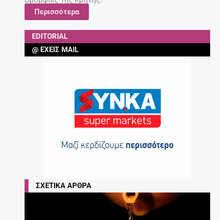
Ομορφιές της Κρήτης!
Περισσότερα
EDITORIAL
@ ΈΧΕΙΣ MAIL
ΣΧΕΤΙΚΆ ΆΡΘΡΑ