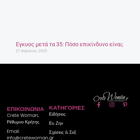
Έγκυος μετά τα 35: Πόσο επικίνδυνο είναι;
27 Απριλίου, 2025
F
I
P
ΚΑΤΗΓΟΡΊΕΣ
ΕΠΙΚΟΙΝΩΝΊΑ
a
n
i
Ειδήσεις
c
s
n
Crete Woman,
e
t
t
Ρέθυμνο Κρήτης
Ευ Ζην
b
a
e
Email:
o
g
r
Σχέσεις & Σεξ
o
r
e
info@cretewoman.gr