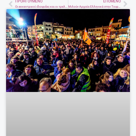
ΠΡΟΗΓΟΎΜΕΝΟ
ΕΠΌΜΕΝΟ
Prev
Nex
Οι εκκεντρικοί ιδιοφυΐες και οι τρελές συνήθειές τους
Μιλούν Αρχαία Ελληνικά στην Τουρκία!!!