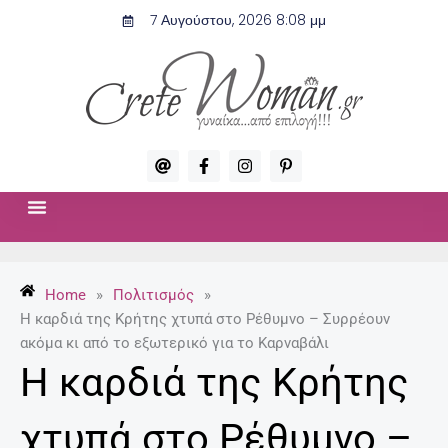
Μετάβαση
7 Αυγούστου, 2026 8:08 μμ
στο
περιεχόμενο
A
F
I
P
t
a
n
i
c
s
n
e
t
t
b
a
e
o
g
r
ΣΧΈΣΕΙΣ & ΣΕΞ
ΜΌΔΑ-ΟΜΟΡΦΙΆ
o
r
e
k
a
s
-
m
t
Home
»
Πολιτισμός
»
f
-
p
Η καρδιά της Κρήτης χτυπά στο Ρέθυμνο – Συρρέουν
ακόμα κι από το εξωτερικό για το Καρναβάλι
Η καρδιά της Κρήτης
χτυπά στο Ρέθυμνο –