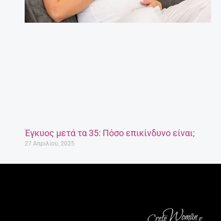
Έγκυος μετά τα 35: Πόσο επικίνδυνο είναι;
27 Απριλίου, 2025