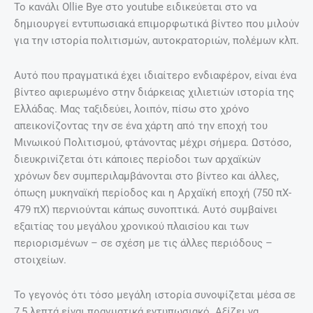
Το κανάλι Ollie Bye στο youtube ειδικεύεται στο να
δημιουργεί εντυπωσιακά επιμορφωτικά βίντεο που μιλούν
για την ιστορία πολιτισμών, αυτοκρατοριών, πολέμων κλπ.
Αυτό που πραγματικά έχει ιδιαίτερο ενδιαφέρον, είναι ένα
βίντεο αφιερωμένο στην διάρκειας χιλιετιών ιστορία της
Ελλάδας. Μας ταξιδεύει, λοιπόν, πίσω στο χρόνο
απεικονίζοντας την σε ένα χάρτη από την εποχή του
Μινωικού Πολιτισμού, φτάνοντας μέχρι σήμερα. Ωστόσο,
διευκρινίζεται ότι κάποιες περίοδοι των αρχαϊκών
χρόνων δεν συμπεριλαμβάνονται στο βίντεο και άλλες,
όπωςη μυκηναϊκή περίοδος και η Αρχαϊκή εποχή (750 πΧ-
479 πΧ) περνιούνται κάπως συνοπτικά. Αυτό συμβαίνει
εξαιτίας του μεγάλου χρονικού πλαισίου και των
περιορισμένων – σε σχέση με τις άλλες περιόδους –
στοιχείων.
Το γεγονός ότι τόσο μεγάλη ιστορία συνοψίζεται μέσα σε
7,5 λεπτά είναι πραγματικά εντυπωσιακό. Αξίζει να