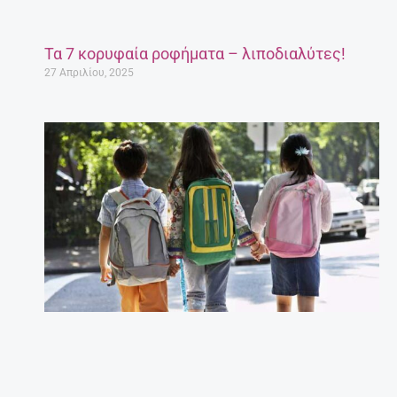
Τα 7 κορυφαία ροφήματα – λιποδιαλύτες!
27 Απριλίου, 2025