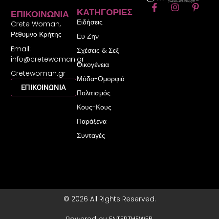
F
I
P
ΚΑΤΗΓΟΡΊΕΣ
ΕΠΙΚΟΙΝΩΝΊΑ
a
n
i
Ειδήσεις
c
s
n
Crete Woman,
e
t
t
Ρέθυμνο Κρήτης
Ευ Ζην
b
a
e
Email:
o
g
r
Σχέσεις & Σεξ
o
r
e
info@cretewoman.gr
Οικογένεια
k
a
s
Cretewoman.gr
-
m
t
Μόδα-Ομορφιά
f
-
ΕΠΙΚΟΙΝΩΝΙΑ
Πολιτισμός
p
Κους-Κους
Παράξενα
Συνταγές
© 2026 All Rights Reserved.