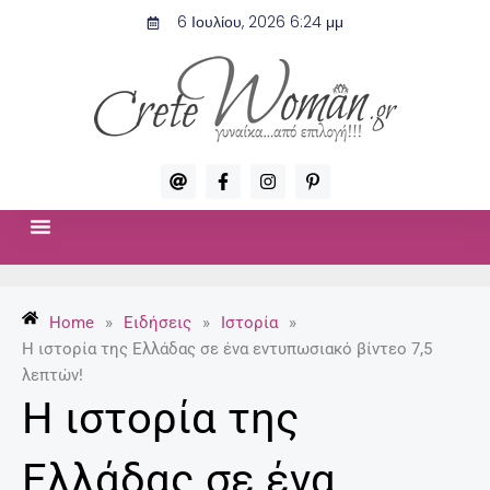
Μετάβαση
6 Ιουλίου, 2026 6:24 μμ
στο
περιεχόμενο
A
F
I
P
t
a
n
i
c
s
n
e
t
t
b
a
e
o
g
r
ΣΧΈΣΕΙΣ & ΣΕΞ
ΜΌΔΑ-ΟΜΟΡΦΙΆ
o
r
e
k
a
s
-
m
t
Home
»
Ειδήσεις
»
Ιστορία
»
f
-
p
Η ιστορία της Ελλάδας σε ένα εντυπωσιακό βίντεο 7,5
λεπτών!
Η ιστορία της
Ελλάδας σε ένα