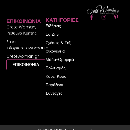
F
I
P
ΚΑΤΗΓΟΡΊΕΣ
ΕΠΙΚΟΙΝΩΝΊΑ
a
n
i
Ειδήσεις
c
s
n
Crete Woman,
e
t
t
Ρέθυμνο Κρήτης
Ευ Ζην
b
a
e
Email:
o
g
r
Σχέσεις & Σεξ
o
r
e
info@cretewoman.gr
Οικογένεια
k
a
s
Cretewoman.gr
-
m
t
Μόδα-Ομορφιά
f
-
ΕΠΙΚΟΙΝΩΝΙΑ
Πολιτισμός
p
Κους-Κους
Παράξενα
Συνταγές