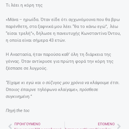
Tι λέει η κόρη της
«Μάνα – ηρωίδα. Όταν είδε ότι αγχωνόμουνα που θα βρω
παρένθετη, στα ξαφνικά μου λέει “θα το κάνω εγώ”, λέω
“είσαι τρελή”», δήλωσε η πανευτυχής Κωνσταντίνα Όντου,
η οποία είναι σήμερα 43 ετών.
Η Αναστασία, ήταν παρούσα καθ’ όλη τη διάρκεια της
γέννας. Όταν αντίκρυσε για πρώτη φορά την κόρη της
ξέσπασε σε λυγμούς.
“Είχαμε κι εγώ και ο σύζυγος μου χρόνια να κλάψουμε έτσι.
Όποιος έπαιρνε τηλέφωνο κλαίγαμε», πρόσθεσε
συγκινημένη.”
Πηγή:the toc
ΠΡΟΗΓΟΎΜΕΝΟ
ΕΠΌΜΕΝΟ
Prev
Nex