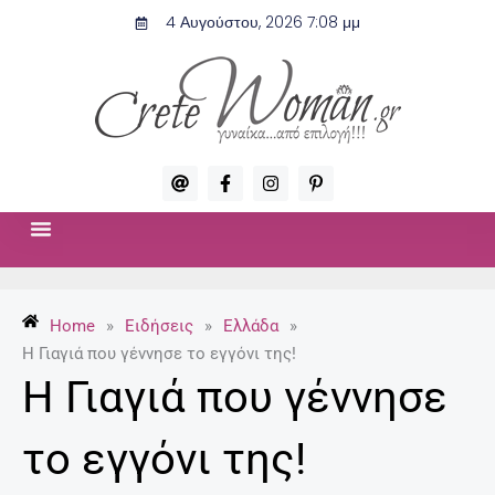
Μετάβαση
4 Αυγούστου, 2026 7:08 μμ
στο
περιεχόμενο
A
F
I
P
t
a
n
i
c
s
n
e
t
t
b
a
e
o
g
r
ΣΧΈΣΕΙΣ & ΣΕΞ
ΜΌΔΑ-ΟΜΟΡΦΙΆ
o
r
e
k
a
s
-
m
t
Home
»
Ειδήσεις
»
Ελλάδα
»
f
-
p
Η Γιαγιά που γέννησε το εγγόνι της!
Η Γιαγιά που γέννησε
το εγγόνι της!