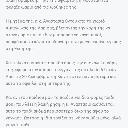
ολική αφαίρεση. Πριν την αφαίρεση, η Κωνσταντίνα
φύλαξε ωάρια από τις ωοθήκες της.
Η μητέρα της, η κ. Αναστασία Οντου από το χωριό
Αμπελώνας της Λάρισας, βλέποντας την κόρη της να
στεναχωριέται που δεν μπορούσε να κάνει παιδί,
αποφάσισε να κάνει το αδιανόητο: να μείνει εκείνη έγκυος
στη θέση της.
Και τελικά η γιαγιά – ηρωίδα όπως την αποκαλεί η κόρη
της, έφερε στον κόσμο το εγγόνι της σε ηλικία 67 ετών.
Από τις 20 Δεκεμβρίου, η Κωνσταντίνα είναι μητέρα και
αυτό το οφείλει στη μητέρα της.
Και αν «του παιδιού μου το παιδί είναι δυο φορές παιδί
μου» που λέει η λαϊκή ρήση, η κ. Αναστασία αισθάνεται
αυτό το παιδί ακόμα περισσότερο δικό της αφού το
γέννησε. Ωστόσο η ίδια τονίζει ότι «δεν νιώθει μάνα, αλλά
γιαγιά του!».