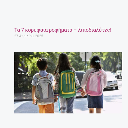
Τα 7 κορυφαία ροφήματα – λιποδιαλύτες!
27 Απριλίου, 2025