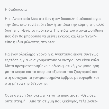
Η διαδικασία
Η κ. Αναστασία λέει ότι δεν ήταν δύσκολη διαδικασία για
την ίδια, ενώ τονίζει ότι δεν ήταν ιδέα της κόρης της αλλά
δική της: «Εγώ το πρότεινα. Την είδα που στεναχωρήθηκε
που δεν θα μπορούσε να μείνει έγκυος και λέω “εγώ!”»
είπε η ίδια μιλώντας στο Star.
Για έναν ολόκληρο χρόνο η κ. Αναστασία έκανε συνεχώς
εξετάσεις για να σιγουρευτούν οι γιατροί ότι είναι καλά.
Μετά πραγματοποιήθηκε η εξωσωματική γονιμοποίηση
με τα ωάρια και τα σπερματοζωάρια του ζευγαριού και
στη συνέχεια τα γονιμοποιημένα έμβρυα μεταφέρθηκαν
στη μήτρα της 67χρονης.
Ούτε στιγμή δεν σκέφτηκε να τα παρατήσει. «Όχι, όχι,
ούτε στιγμή!!! Από τη στιγμή που ξεκίνησα, τελείωσε!».