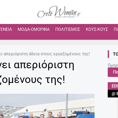
ΓΈΝΕΙΑ
ΜΌΔΑ-ΟΜΟΡΦΙΆ
ΠΟΛΙΤΙΣΜΌΣ
ΚΟΥΣ-ΚΟΥΣ
Π
ει απεριόριστη άδεια στους εργαζομένους της!
ΤΟ
νει απεριόριστη
Ομορ
Πε
ζομένους της!
ED
@ 