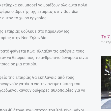
κετβερκς και μπορεί να μοιάζουν όλα αυτά πολύ
αφέρει ο ιδρυτής της εταιρίας στην Guardian
ε αυτόν το χώρο εργασίας.
της εταιρίας δούλευε στο παρελθόν ως
Τα 7
ορίας στην Νέα Ζηλανδία.
27 Απρ
τρατό φαίνεται πως άλλαξαν τις απόψεις τους
 τον να θεωρεί πως το ανθρώπινο δυναμικό είναι
οιος σε μία εταιρία.
φείο της εταιρίας θα εκπλαγείς από τους
ριγυρνούν γατάκια για την αντιμετώπιση του
γαζόμενοι κάνουν διάφορες αθλοπαιδίες για να
ίπου 40 άτομα, ενώ στόχος του Χαλ είναι μέχρι