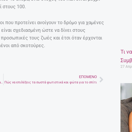
ί στους 100.
ροι που προτείνει ανοίγουν το δρόμο για χαμένες
 είναι σχεδιασμένη ώστε να δίνει στους
 προσωπικές τους ζωές και έτσι όταν έρχονται
μένοι από σκοτούρες.
Τι ν
Συμβ
27 Απρ
ΕΠΌΜΕΝΟ
Next
Γολγοθάς καλλιστείων το 1931 στο Ηράκλειο – Ούτε φόρεμα για το χορό δεν είχαν οι υποψήφιες!
Πώς να επιλέξεις τα σωστά φωτιστικά και φώτα για το σπίτι