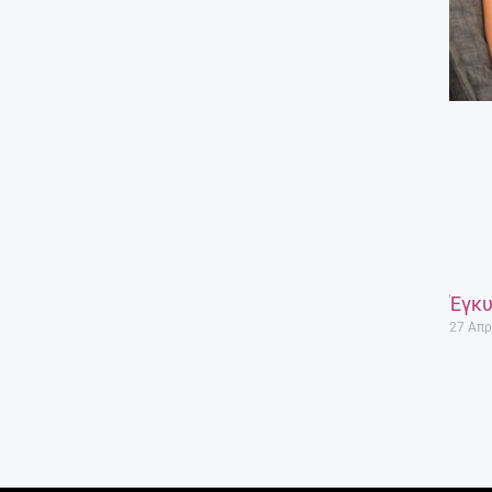
Έγκυ
27 Απρ