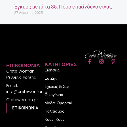
Έγκυος μετά τα 35: Πόσο επικίνδυνο είναι;
27 Απριλίου, 2025
F
I
P
ΚΑΤΗΓΟΡΊΕΣ
ΕΠΙΚΟΙΝΩΝΊΑ
a
n
i
Ειδήσεις
c
s
n
Crete Woman,
e
t
t
Ρέθυμνο Κρήτης
Ευ Ζην
b
a
e
Email:
o
g
r
Σχέσεις & Σεξ
o
r
e
info@cretewoman.gr
Οικογένεια
k
a
s
Cretewoman.gr
-
m
t
Μόδα-Ομορφιά
f
-
ΕΠΙΚΟΙΝΩΝΙΑ
Πολιτισμός
p
Κους-Κους