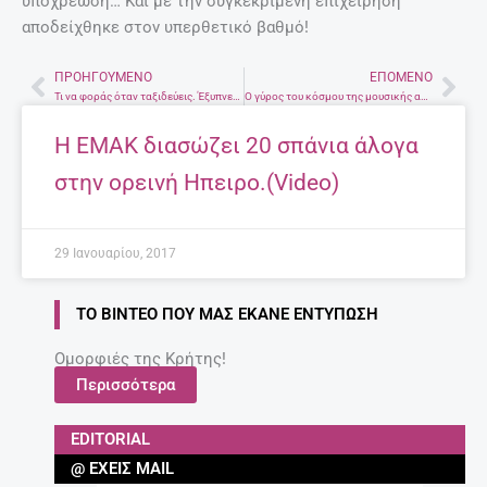
υποχρέωση… Και με την συγκεκριμένη επιχείρηση
αποδείχθηκε στον υπερθετικό βαθμό!
ΠΡΟΗΓΟΎΜΕΝΟ
ΕΠΌΜΕΝΟ
Prev
Nex
Τι να φοράς όταν ταξιδεύεις. Έξυπνες συμβουλές από τους Yabatravellers!
Ο γύρος του κόσμου της μουσικής από ένα…βίντεο!!
Η ΕΜΑΚ διασώζει 20 σπάνια άλογα
στην ορεινή Ηπειρο.(Video)
29 Ιανουαρίου, 2017
ΤΟ ΒΊΝΤΕΟ ΠΟΥ ΜΑΣ ΈΚΑΝΕ ΕΝΤΎΠΩΣΗ
Ομορφιές της Κρήτης!
Περισσότερα
EDITORIAL
@ ΈΧΕΙΣ MAIL