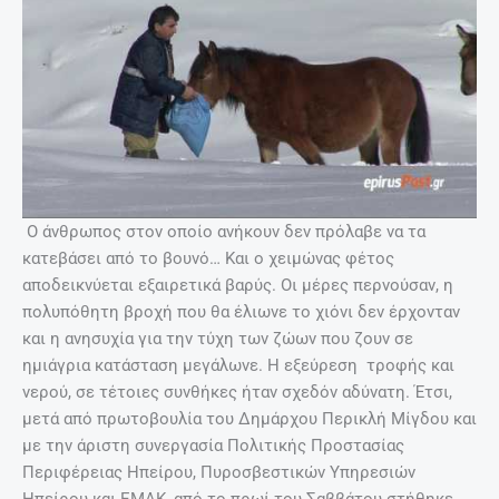
Ο άνθρωπος στον οποίο ανήκουν δεν πρόλαβε να τα
κατεβάσει από το βουνό… Και ο χειμώνας φέτος
αποδεικνύεται εξαιρετικά βαρύς. Οι μέρες περνούσαν, η
πολυπόθητη βροχή που θα έλιωνε το χιόνι δεν έρχονταν
και η ανησυχία για την τύχη των ζώων που ζουν σε
ημιάγρια κατάσταση μεγάλωνε. Η εξεύρεση τροφής και
νερού, σε τέτοιες συνθήκες ήταν σχεδόν αδύνατη. Έτσι,
μετά από πρωτοβουλία του Δημάρχου Περικλή Μίγδου και
με την άριστη συνεργασία Πολιτικής Προστασίας
Περιφέρειας Ηπείρου, Πυροσβεστικών Υπηρεσιών
Ηπείρου και ΕΜΑΚ, από το πρωί του Σαββάτου στήθηκε