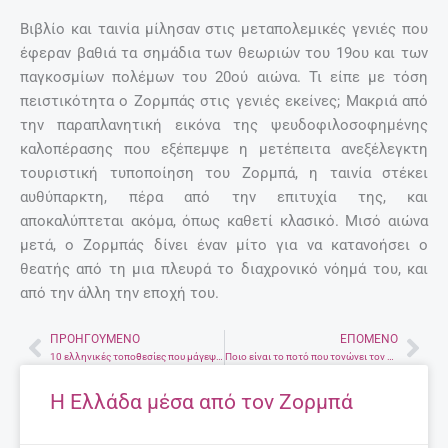
Βιβλίο και ταινία μίλησαν στις μεταπολεμικές γενιές που
έφεραν βαθιά τα σημάδια των θεωριών του 19ου και των
παγκοσμίων πολέμων του 20ού αιώνα. Τι είπε με τόση
πειστικότητα ο Ζορμπάς στις γενιές εκείνες; Μακριά από
την παραπλανητική εικόνα της ψευδοφιλοσοφημένης
καλοπέρασης που εξέπεμψε η μετέπειτα ανεξέλεγκτη
τουριστική τυποποίηση του Ζορμπά, η ταινία στέκει
αυθύπαρκτη, πέρα από την επιτυχία της, και
αποκαλύπτεται ακόμα, όπως καθετί κλασικό. Μισό αιώνα
μετά, ο Ζορμπάς δίνει έναν μίτο για να κατανοήσει ο
θεατής από τη μια πλευρά το διαχρονικό νόημά του, και
από την άλλη την εποχή του.
ΠΡΟΗΓΟΎΜΕΝΟ
ΕΠΌΜΕΝΟ
Prev
Nex
10 ελληνικές τοποθεσίες που μάγεψαν το Χόλιγουντ
Ποιο είναι το ποτό που τονώνει τον εγκέφαλο!
Η Ελλάδα μέσα από τον Ζορμπά