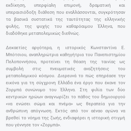
εκδίκηση, υπερφίαλη επιμονή, δραματική και
υπεραισιόδοξη διάθεση που εναλλάσσονται, συγκρότησαν
τα βασικά συστατικά της ταυτότητας της ελληνικής
φυλής, της ψυχής του καθαρόαιμου Έλληνα, που
διαδόθηκε μεταπολεμικώς διεθνώς.
Δεκαετίες αργότερα, η ιστορικός Κωνσταντίνα Ε.
Μπότσιου, αναπληρώτρια καθηγήτρια του Πανεπιστημίου
Πελοποννήσου, προτείνει τη θέαση της ταινίας ως
συμβολή στις πνευματικές αναζητήσεις του
μεταπολεμικού κόσμου. Διερευνά το πώς επηρέασε την
εικόνα για τη σύγχρονη Ελλάδα ένα έργο που έκανε τον
Ζορμπά συνώνυμο του Έλληνα. Στη φιλία των δύο
κεντρικών ηρώων αναγνωρίζει το πάθος του δημιουργού
«να ενώσει σώμα και πνέμα» ως θεραπεία για την
ανθρώπινη απόγνωση. Εκτός από τον αέναο αγώνα να
βρεθεί το νόημα της ζωής, ενδιαφέρει η ιστορική στιγμή
που γέννησε τον «Ζορμπά».