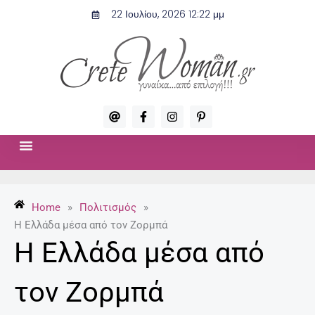
Μετάβαση
22 Ιουλίου, 2026 12:22 μμ
στο
περιεχόμενο
A
F
I
P
t
a
n
i
c
s
n
e
t
t
b
a
e
o
g
r
ΣΧΈΣΕΙΣ & ΣΕΞ
ΜΌΔΑ-ΟΜΟΡΦΙΆ
o
r
e
k
a
s
-
m
t
Home
»
Πολιτισμός
»
f
-
p
Η Ελλάδα μέσα από τον Ζορμπά
Η Ελλάδα μέσα από
τον Ζορμπά