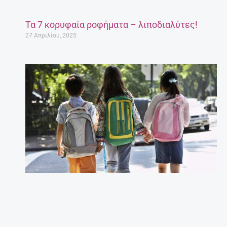
Τα 7 κορυφαία ροφήματα – λιποδιαλύτες!
27 Απριλίου, 2025