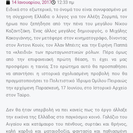
14 Ιανουαρίου, 2017
12:33 πμ
Ειδικά στο εξωτερικό, το όνομά του είναι συνυφασμένο με
τη σύγχρονη Ελλάδα: ο λόγος για τον Αλέξη Ζορμπά, τον
ήρωα που ξεπήδησε από την πένα του μεγάλου Νίκου
Καζαντζάκη. Ένας άλλος μεγάλος δημιουργός, ο Μιχάλης
Κακογιάννης, τον μετέφερε στον κινηματογράφο, δίνοντας
στον Άντονι Κουίν, τον Άλαν Μπέιτς και την Ειρήνη Παππά
τα «κλειδιά» των πρωταγωνιστικών ρόλων. Πέρα όμως
από την επιφανειακή πρώτη θέαση, τι έχει να μας
προσφέρει η ταινία; Στο ερώτημα αυτό θα προσπαθήσει
να απαντήσει η ιστορικά σχολιασμένη προβολή που θα
πραγματοποιήσει το Πολιτιστικό Ίδρυμα Ομίλου Πειραιώς
την ερχόμενη Παρασκευή, 17 Ιουνίου, στο Ιστορικό Αρχείο
στον Ταύρο.
Δεν θα ήταν υπερβολή να πει κανείς πως το έργο άλλαξε
την εικόνα της Ελλάδας στο παγκόσμιο κοινό. Γαλάζιο του
Αιγαίου και κατάμαυρο του πένθους, συρτάκι και θρήνος,
καλή καρδιά και ματαιοδοξία, φαντασία και παθιασμένη