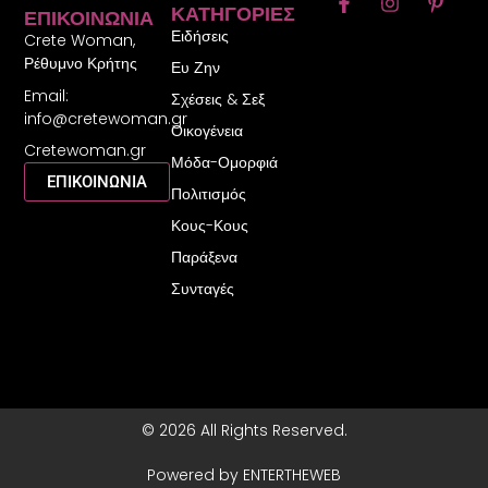
F
I
P
ΚΑΤΗΓΟΡΊΕΣ
ΕΠΙΚΟΙΝΩΝΊΑ
a
n
i
Ειδήσεις
c
s
n
Crete Woman,
e
t
t
Ρέθυμνο Κρήτης
Ευ Ζην
b
a
e
Email:
o
g
r
Σχέσεις & Σεξ
o
r
e
info@cretewoman.gr
Οικογένεια
k
a
s
Cretewoman.gr
-
m
t
Μόδα-Ομορφιά
f
-
ΕΠΙΚΟΙΝΩΝΙΑ
Πολιτισμός
p
Κους-Κους
Παράξενα
Συνταγές
© 2026 All Rights Reserved.
Powered by ENTERTHEWEB