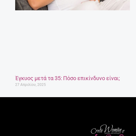
Έγκυος μετά τα 35: Πόσο επικίνδυνο είναι;
27 Απριλίου, 2025