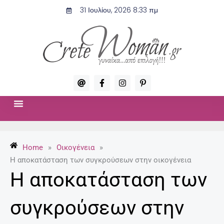
Μετάβαση
31 Ιουλίου, 2026 8:33 πμ
στο
περιεχόμενο
A
F
I
P
t
a
n
i
c
s
n
e
t
t
b
a
e
o
g
r
ΣΧΈΣΕΙΣ & ΣΕΞ
ΜΌΔΑ-ΟΜΟΡΦΙΆ
o
r
e
k
a
s
-
m
t
Home
»
Οικογένεια
»
f
-
p
Η αποκατάσταση των συγκρούσεων στην οικογένεια
Η αποκατάσταση των
συγκρούσεων στην