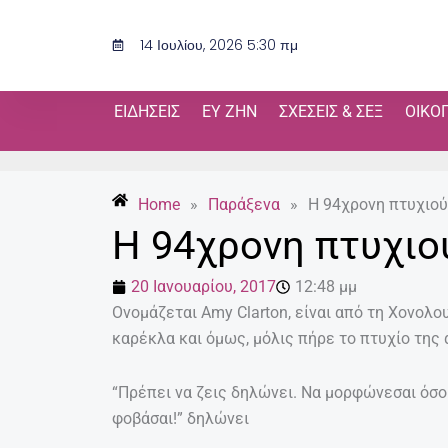
Μετάβαση
στο
14 Ιουλίου, 2026 5:30 πμ
περιεχόμενο
ΕΙΔΉΣΕΙΣ
ΕΥ ΖΗΝ
ΣΧΈΣΕΙΣ & ΣΕΞ
ΟΙΚΟ
Home
»
Παράξενα
»
Η 94χρονη πτυχιού
Η 94χρονη πτυχιο
20 Ιανουαρίου, 2017
12:48 μμ
Ονομάζεται Amy Clarton, είναι από τη Χονολο
καρέκλα και όμως, μόλις πήρε το πτυχίο της απ
“Πρέπει να ζεις δηλώνει. Να μορφώνεσαι όσο 
φοβάσαι!” δηλώνει