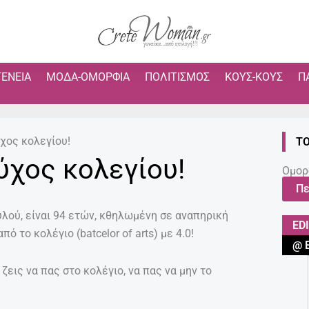
ΓΈΝΕΙΑ
ΜΌΔΑ-ΟΜΟΡΦΙΆ
ΠΟΛΙΤΙΣΜΌΣ
ΚΟΥΣ-ΚΟΥΣ
Π
χος κολεγίου!
ΤΟ
ύχος κολεγίου!
Ομορ
Πε
υλού, είναι 94 ετών, κθηλωμένη σε αναπηρική
ED
ό το κολέγιο (batcelor of arts) με 4.0!
@ 
ζεις να πας στο κολέγιο, να πας να μην το