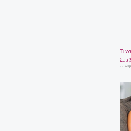
Τι ν
Συμβ
27 Απρ