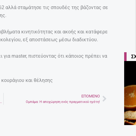
962 αλλά σταμάτησε τις σπουδές της βάζοντας σε
ης.
οβλήματα κινητικότητας και ακοής και κατάφερε
κολεγίου, εξ αποστάσεως μέσω διαδικτύου.
ι για master, πιστεύοντας ότι κάποιος πρέπει να
Σ
 κουράγιου και θέλησης
ΕΠΌΜΕΝΟ
Next
μάχη για τη ζωή η αντιπεριφερειάρχης Βιργινία Μανασάκη
Ομπάμα: Η αποχώρηση ενός πραγματικού ηγέτη!