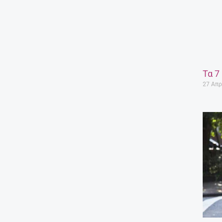
Τα 7
27 Απρ