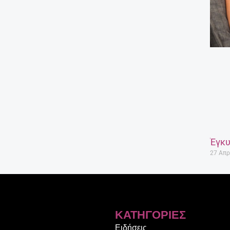
Έγκυ
27 Απρ
ΚΑΤΗΓΟΡΊΕΣ
Ειδήσεις