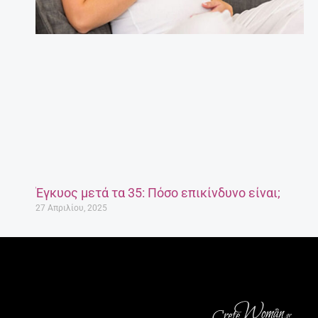
Έγκυος μετά τα 35: Πόσο επικίνδυνο είναι;
27 Απριλίου, 2025