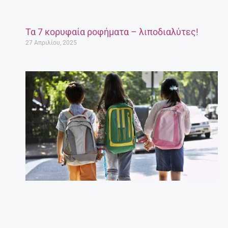
Τα 7 κορυφαία ροφήματα – λιποδιαλύτες!
27 Απριλίου, 2025