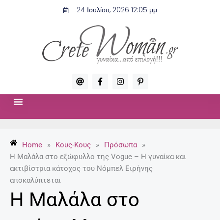
Μετάβαση
24 Ιουλίου, 2026 12:05 μμ
στο
περιεχόμενο
A
F
I
P
t
a
n
i
c
s
n
e
t
t
b
a
e
o
g
r
ΣΧΈΣΕΙΣ & ΣΕΞ
ΜΌΔΑ-ΟΜΟΡΦΙΆ
o
r
e
k
a
s
-
m
t
Home
»
Κους-Κους
»
Πρόσωπα
»
f
-
p
H Μαλάλα στο εξώφυλλο της Vogue – Η γυναίκα και
ακτιβίστρια κάτοχος του Νόμπελ Ειρήνης
αποκαλύπτεται
H Μαλάλα στο