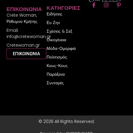
F
I
P
ΚΑΤΗΓΟΡΊΕΣ
ΕΠΙΚΟΙΝΩΝΊΑ
a
n
i
Ειδήσεις
c
s
n
Crete Woman,
e
t
t
Ρέθυμνο Κρήτης
Ευ Ζην
b
a
e
Email:
o
g
r
Σχέσεις & Σεξ
o
r
e
info@cretewoman.gr
Οικογένεια
k
a
s
Cretewoman.gr
-
m
t
Μόδα-Ομορφιά
f
-
ΕΠΙΚΟΙΝΩΝΙΑ
Πολιτισμός
p
Κους-Κους
Παράξενα
Συνταγές
© 2026 All Rights Reserved.