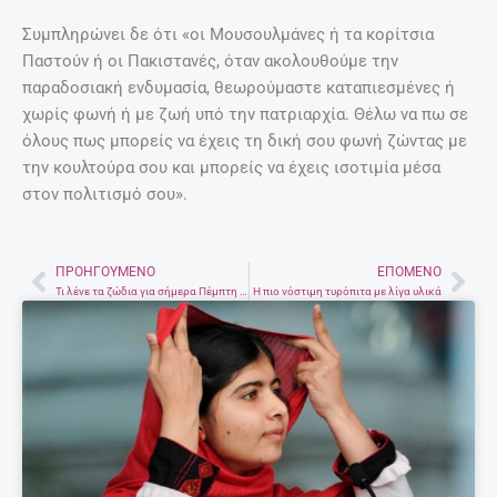
Συμπληρώνει δε ότι «οι Μουσουλμάνες ή τα κορίτσια
Παστούν ή οι Πακιστανές, όταν ακολουθούμε την
παραδοσιακή ενδυμασία, θεωρούμαστε καταπιεσμένες ή
χωρίς φωνή ή με ζωή υπό την πατριαρχία. Θέλω να πω σε
όλους πως μπορείς να έχεις τη δική σου φωνή ζώντας με
την κουλτούρα σου και μπορείς να έχεις ισοτιμία μέσα
στον πολιτισμό σου».
ΠΡΟΗΓΟΎΜΕΝΟ
ΕΠΌΜΕΝΟ
Prev
Nex
Τι λένε τα ζώδια για σήμερα Πέμπτη 3 Ιουνίου
Η πιο νόστιμη τυρόπιτα με λίγα υλικά