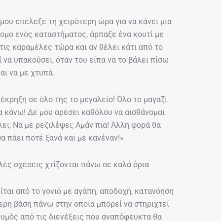
 μου επέλεξε τη χειρότερη ώρα για να κάνει μια
ομο ενός καταστήματος, άρπαξε ένα κουτί με
 τις καραμέλες τώρα και αν θέλει κάτι από το
 να υπακούσει, όταν του είπα να το βάλει πίσω
και να με χτυπά.
έκρηξη σε όλο της το μεγαλείο! Όλο το μαγαζί
να κάνω! Δε μου αρέσει καθόλου να αισθάνομαι
λει; Να με ρεζιλέψει; Αμάν πια! Άλλη φορά θα
 θα πάει ποτέ ξανά και με κανέναν!»
αλές σχέσεις χτίζονται πάνω σε καλά όρια
ίται από το γονιό με αγάπη, αποδοχή, κατανόηση
τερη βάση πάνω στην οποία μπορεί να στηριχτεί
ο θυμός από τις διενέξεις που αναπόφευκτα θα