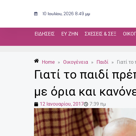
Μετάβαση
στο
10 Ιουλίου, 2026 8:49 μμ
περιεχόμενο
ΕΙΔΉΣΕΙΣ
ΕΥ ΖΗΝ
ΣΧΈΣΕΙΣ & ΣΕΞ
ΟΙΚΟ
Home
»
Οικογένεια
»
Παιδί
»
Γιατί το
Γιατί το παιδί πρ
με όρια και κανόν
12 Ιανουαρίου, 2017
7:39 πμ