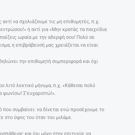
αντί να σχολιάζουμε τις μη επιθυμητές, π.χ.
κεντρώσου!» ή αντί για «Μην κρατάς τα παιχνίδια
 παίζεις ωραία με την αδερφή σου! Πολύ σε
εσμα, η επιβράβευσή μας χρειάζεται να είναι:
εκδηλώνει την επιθυμητή συμπεριφορά και όχι
ο λιτό λεκτικό μήνυμα, π.χ. «Κάθεσαι πολύ
α ψωνίσω! Σ’ευχαριστώ!».
ό που συμβαίνει: να δίνεται ενώ προσέχουμε το
στε στο ύψος του όταν του μιλάμε.
σπάθειας και όχι μόνο στην επιτυχία: να