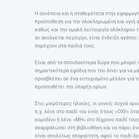
Η συνέπεια και η σταθερότητα στην εφαρμογ
προϋπόθεση για την ολοκληρωμένη και υγιή 
καθώς και την ομαλή λειτουργία ολόκληρου το
αν ακούγεται περίεργο, είναι ένδειξη αγάπης
παρέχουν στα παιδιά τους.
Είναι από τα σπουδαιότερα δώρα που μπορεί ν
σημαντικότερα εφόδια που του δίνει για να μ
προσβλέπει σε ένα ευτυχισμένο μέλλον για το
προϋποθέτει την ύπαρξη ορίων.
Στις μικρότερες ηλικίες, οι γονείς συχνά ορι
π.χ. λένε στο παιδί του ενός έτους «ΟΧΙ!» ότα
κομοδίνο ή λένε «ΜΗ» στο δίχρονο παιδί τους
σκαρφαλώσει στη βιβλιοθήκη και να πάρει ένα
είναι απολύτως απαραίτητη, αφού το παιδί δε