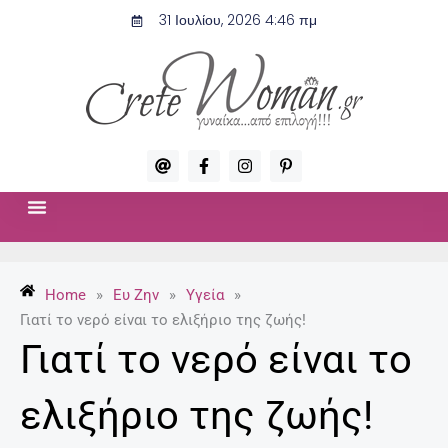
Μετάβαση
31 Ιουλίου, 2026 4:46 πμ
στο
περιεχόμενο
A
F
I
P
t
a
n
i
c
s
n
e
t
t
b
a
e
o
g
r
ΣΧΈΣΕΙΣ & ΣΕΞ
ΜΌΔΑ-ΟΜΟΡΦΙΆ
o
r
e
k
a
s
-
m
t
Home
»
Ευ Ζην
»
Υγεία
»
f
-
p
Γιατί το νερό είναι το ελιξήριο της ζωής!
Γιατί το νερό είναι το
ελιξήριο της ζωής!