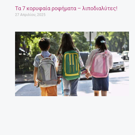
Τα 7 κορυφαία ροφήματα – λιποδιαλύτες!
27 Απριλίου, 2025