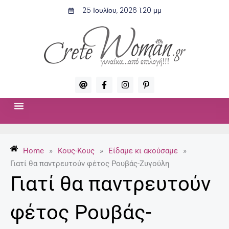
Μετάβαση
25 Ιουλίου, 2026 1:20 μμ
στο
περιεχόμενο
A
F
I
P
t
a
n
i
c
s
n
e
t
t
b
a
e
o
g
r
ΣΧΈΣΕΙΣ & ΣΕΞ
ΜΌΔΑ-ΟΜΟΡΦΙΆ
o
r
e
k
a
s
-
m
t
Home
»
Κους-Κους
»
Είδαμε κι ακούσαμε
»
f
-
p
Γιατί θα παντρευτούν φέτος Ρουβάς-Ζυγούλη
Γιατί θα παντρευτούν
φέτος Ρουβάς-