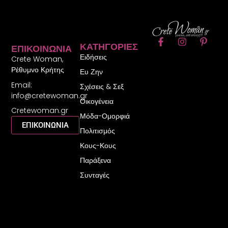
F
I
P
ΚΑΤΗΓΟΡΊΕΣ
ΕΠΙΚΟΙΝΩΝΊΑ
a
n
i
Ειδήσεις
c
s
n
Crete Woman,
e
t
t
Ρέθυμνο Κρήτης
Ευ Ζην
b
a
e
Email:
o
g
r
Σχέσεις & Σεξ
o
r
e
info@cretewoman.gr
Οικογένεια
k
a
s
Cretewoman.gr
-
m
t
Μόδα-Ομορφιά
f
-
ΕΠΙΚΟΙΝΩΝΙΑ
Πολιτισμός
p
Κους-Κους
Παράξενα
Συνταγές