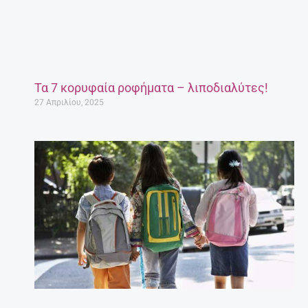
Τα 7 κορυφαία ροφήματα – λιποδιαλύτες!
27 Απριλίου, 2025