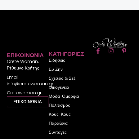
F
I
P
ΚΑΤΗΓΟΡΊΕΣ
ΕΠΙΚΟΙΝΩΝΊΑ
a
n
i
Ειδήσεις
c
s
n
Crete Woman,
e
t
t
Ρέθυμνο Κρήτης
Ευ Ζην
b
a
e
Email:
o
g
r
Σχέσεις & Σεξ
o
r
e
info@cretewoman.gr
Οικογένεια
k
a
s
Cretewoman.gr
-
m
t
Μόδα-Ομορφιά
f
-
ΕΠΙΚΟΙΝΩΝΙΑ
Πολιτισμός
p
Κους-Κους
Παράξενα
Συνταγές