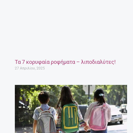
Τα 7 κορυφαία ροφήματα – λιποδιαλύτες!
27 Απριλίου, 2025