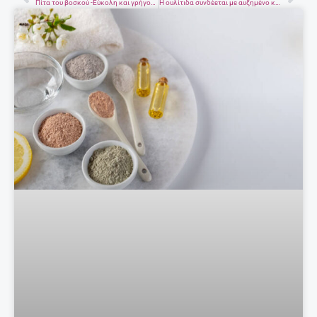
Prev
Nex
Πίτα του βοσκού -Εύκολη και γρήγορη κρεατόπιτα
Η ουλίτιδα συνδέεται με αυξημένο κίνδυνο καρκίνου!