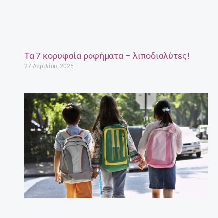
Τα 7 κορυφαία ροφήματα – λιποδιαλύτες!
27 Απριλίου, 2025