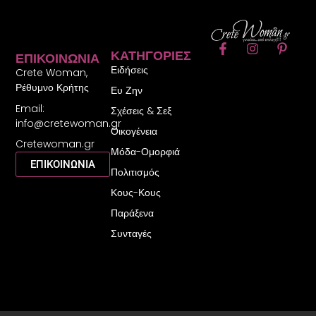
F
I
P
ΚΑΤΗΓΟΡΊΕΣ
ΕΠΙΚΟΙΝΩΝΊΑ
a
n
i
Ειδήσεις
c
s
n
Crete Woman,
e
t
t
Ρέθυμνο Κρήτης
Ευ Ζην
b
a
e
Email:
o
g
r
Σχέσεις & Σεξ
o
r
e
info@cretewoman.gr
Οικογένεια
k
a
s
Cretewoman.gr
-
m
t
Μόδα-Ομορφιά
f
-
ΕΠΙΚΟΙΝΩΝΙΑ
Πολιτισμός
p
Κους-Κους
Παράξενα
Συνταγές