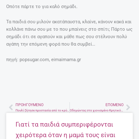
Οπότε πάρτε το για καλό σημάδι.
Τα παιδιά σου μιλούν ακατάπαυστα, κλαίνε, κάνουν κακά και
κολλάνε πάνω σου με το που μπαίνεις στο σπίτι; Πάρτο ως
σημάδι ότι σε αγαπούν και μάθε πως σου στέλνουν πολύ
αγάπη την επόμενη φορά που θα συμβεί…
πηγή: popsugar.com, eimaimama.gr
ΠΡΟΗΓΟΎΜΕΝΟ
ΕΠΌΜΕΝΟ
Prev
Nex
Πουλί ζήτησε προστασία από το κρύο κάτω από την πέργκολα του σπιτιού. (VID)
Οδηγώντας στο χιονισμένο Κρητικό τοπίο (φωτό-βίντεο)
Γιατί τα παιδιά συμπεριφέρονται
χειρότερα όταν η μαμά τους είναι