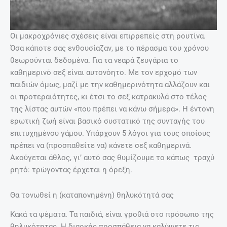
Οι μακροχρόνιες σχέσεις είναι επιρρεπείς στη ρουτίνα.
Όσα κάποτε σας ενθουσίαζαν, με το πέρασμα του χρόνου
θεωρούνται δεδομένα. Για τα νεαρά ζευγάρια το
καθημερινό σεξ είναι αυτονόητο. Με τον ερχομό των
παιδιών όμως, μαζί με την καθημερινότητα αλλάζουν και
οι προτεραιότητες, κι έτσι το σεξ κατρακυλά στο τέλος
της λίστας αυτών «που πρέπει να κάνω σήμερα». Η έντονη
ερωτική ζωή είναι βασικό συστατικό της συνταγής του
επιτυχημένου γάμου. Υπάρχουν 5 λόγοι για τους οποίους
πρέπει να (προσπαθείτε να) κάνετε σεξ καθημερινά.
Ακούγεται άθλος, γι’ αυτό σας θυμίζουμε το κάπως τραχύ
ρητό: τρώγοντας έρχεται η όρεξη.
Θα τονωθεί η (καταπονημένη) θηλυκότητά σας
Κακά τα ψέματα. Τα παιδιά, είναι γροθιά στο πρόσωπο της
θηλυκότητας. Η διαρκής προσπάθεια να καλύψετε τις