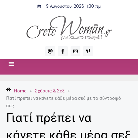
Μετάβαση
9 Αυγούστου, 2026 11:30 πμ
στο
περιεχόμενο
A
F
I
P
t
a
n
i
c
s
n
e
t
t
b
a
e
o
g
r
ΣΧΈΣΕΙΣ & ΣΕΞ
ΜΌΔΑ-ΟΜΟΡΦΙΆ
o
r
e
k
a
s
-
m
t
Home
»
Σχέσεις & Σεξ
»
f
-
p
Γιατί πρέπει να κάνετε κάθε μέρα σεξ με το σύντροφό
σας
Γιατί πρέπει να
κάνετε κάθε μέρα σεξ