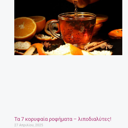
Τα 7 κορυφαία ροφήματα – λιποδιαλύτες!
27 Απριλίου, 2025