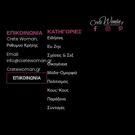
F
I
P
ΚΑΤΗΓΟΡΊΕΣ
ΕΠΙΚΟΙΝΩΝΊΑ
a
n
i
Ειδήσεις
c
s
n
Crete Woman,
e
t
t
Ρέθυμνο Κρήτης
Ευ Ζην
b
a
e
Email:
o
g
r
Σχέσεις & Σεξ
o
r
e
info@cretewoman.gr
Οικογένεια
k
a
s
Cretewoman.gr
-
m
t
Μόδα-Ομορφιά
f
-
ΕΠΙΚΟΙΝΩΝΙΑ
Πολιτισμός
p
Κους-Κους
Παράξενα
Συνταγές