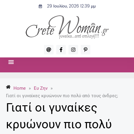
Μετάβαση
29 Ιουλίου, 2026 12:39 μμ
στο
περιεχόμενο
A
F
I
P
t
a
n
i
c
s
n
e
t
t
b
a
e
o
g
r
ΣΧΈΣΕΙΣ & ΣΕΞ
ΜΌΔΑ-ΟΜΟΡΦΙΆ
o
r
e
k
a
s
-
m
t
Home
»
Ευ Ζην
»
f
-
p
Γιατί οι γυναίκες κρυώνουν πιο πολύ από τους άνδρες;
Γιατί οι γυναίκες
κρυώνουν πιο πολύ