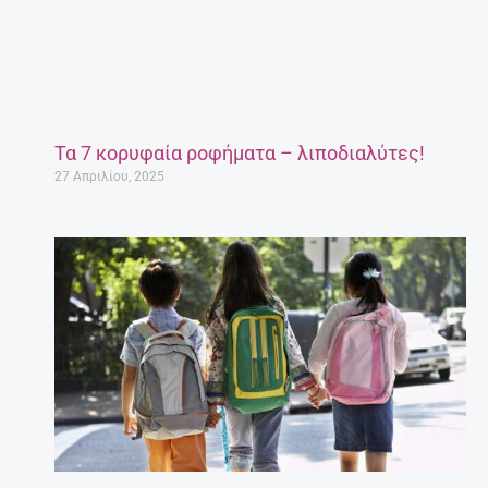
Τα 7 κορυφαία ροφήματα – λιποδιαλύτες!
27 Απριλίου, 2025