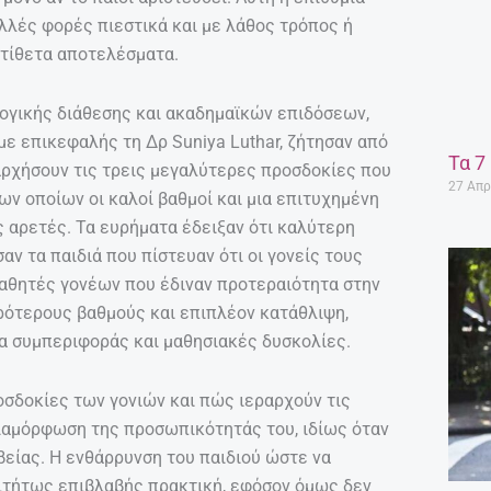
λλές φορές πιεστικά και με λάθος τρόπος ή
ντίθετα αποτελέσματα.
λογικής διάθεσης και ακαδημαϊκών επιδόσεων,
με επικεφαλής τη Δρ Suniya Luthar, ζήτησαν από
Τα 7
αρχήσουν τις τρεις μεγαλύτερες προσδοκίες που
27 Απρ
των οποίων οι καλοί βαθμοί και μια επιτυχημένη
ς αρετές. Τα ευρήματα έδειξαν ότι καλύτερη
αν τα παιδιά που πίστευαν ότι οι γονείς τους
μαθητές γονέων που έδιναν προτεραιότητα στην
ιρότερους βαθμούς και επιπλέον κατάθλιψη,
α συμπεριφοράς και μαθησιακές δυσκολίες.
οσδοκίες των γονιών και πώς ιεραρχούν τις
διαμόρφωση της προσωπικότητάς του, ιδίως όταν
είας. Η ενθάρρυνση του παιδιού ώστε να
αιτήτως επιβλαβής πρακτική, εφόσον όμως δεν