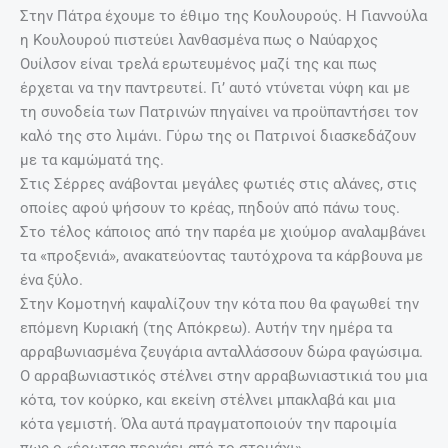
Στην Πάτρα έχουμε το έθιμο της Κουλουρούς. Η Γιαννούλα
η Κουλουρού πιστεύει λανθασμένα πως ο Ναύαρχος
Ουίλσον είναι τρελά ερωτευμένος μαζί της και πως
έρχεται να την παντρευτεί. Γι’ αυτό ντύνεται νύφη και με
τη συνοδεία των Πατρινών πηγαίνει να προϋπαντήσει τον
καλό της στο λιμάνι. Γύρω της οι Πατρινοί διασκεδάζουν
με τα καμώματά της.
Στις Σέρρες ανάβονται μεγάλες φωτιές στις αλάνες, στις
οποίες αφού ψήσουν το κρέας, πηδούν από πάνω τους.
Στο τέλος κάποιος από την παρέα με χιούμορ αναλαμβάνει
τα «προξενιά», ανακατεύοντας ταυτόχρονα τα κάρβουνα με
ένα ξύλο.
Στην Κομοτηνή καψαλίζουν την κότα που θα φαγωθεί την
επόμενη Κυριακή (της Απόκρεω). Αυτήν την ημέρα τα
αρραβωνιασμένα ζευγάρια ανταλλάσσουν δώρα φαγώσιμα.
Ο αρραβωνιαστικός στέλνει στην αρραβωνιαστικιά του μια
κότα, τον κούρκο, και εκείνη στέλνει μπακλαβά και μια
κότα γεμιστή. Όλα αυτά πραγματοποιούν την παροιμία
πως ο «έρωτας περνάει από το στομάχι».