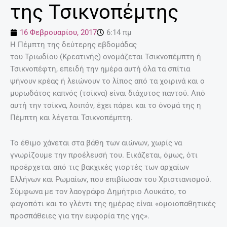
της Τσικνοπέμτης
16 Φεβρουαρίου, 2017
6:14 πμ
Η Πέμπτη της δεύτερης εβδομάδας
του Τριωδίου (Κρεατινής) ονομάζεται Τσικνοπέμπτη ή
Τσικνοπέφτη, επειδή την ημέρα αυτή όλα τα σπίτια
ψήνουν κρέας ή λειώνουν το λίπος από τα χοιρινά και ο
μυρωδάτος καπνός (τσίκνα) είναι διάχυτος παντού. Από
αυτή την τσίκνα, λοιπόν, έχει πάρει και το όνομά της η
Πέμπτη και λέγεται Τσικνοπέμπτη.
Το έθιμο χάνεται στα βάθη των αιώνων, χωρίς να
γνωρίζουμε την προέλευσή του. Εικάζεται, όμως, ότι
προέρχεται από τις βακχικές γιορτές των αρχαίων
Ελλήνων και Ρωμαίων, που επιβίωσαν του Χριστιανισμού.
Σύμφωνα με τον λαογράφο Δημήτριο Λουκάτο, το
φαγοπότι και το γλέντι της ημέρας είναι «ομοιοπαθητικές
προσπάθειες για την ευφορία της γης».