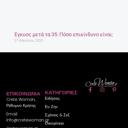
Έγκυος μετά τα 35: Πόσο επικίνδυνο είναι;
27 Απριλίου, 2025
F
I
P
ΚΑΤΗΓΟΡΊΕΣ
ΕΠΙΚΟΙΝΩΝΊΑ
a
n
i
Ειδήσεις
c
s
n
Crete Woman,
e
t
t
Ρέθυμνο Κρήτης
Ευ Ζην
b
a
e
Email:
o
g
r
Σχέσεις & Σεξ
o
r
e
info@cretewoman.gr
Οικογένεια
k
a
s