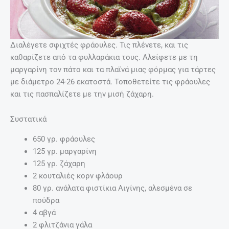
Διαλέγετε σφιχτές φράουλες. Τις πλένετε, και τις
καθαρίζετε από τα φυλλαράκια τους. Αλείφετε με τη
μαργαρίνη τον πάτο και τα πλαϊνά μιας φόρμας για τάρτες
με διάμετρο 24-26 εκατοστά. Τοποθετείτε τις φράουλες
και τις πασπαλίζετε με την μισή ζάχαρη.
Συστατικά
650 γρ. φράουλες
125 γρ. μαργαρίνη
125 γρ. ζάχαρη
2 κουταλιές κορν φλάουρ
80 γρ. ανάλατα φιστίκια Αιγίνης, αλεσμένα σε
πούδρα
4 αβγά
2 φλιτζάνια γάλα