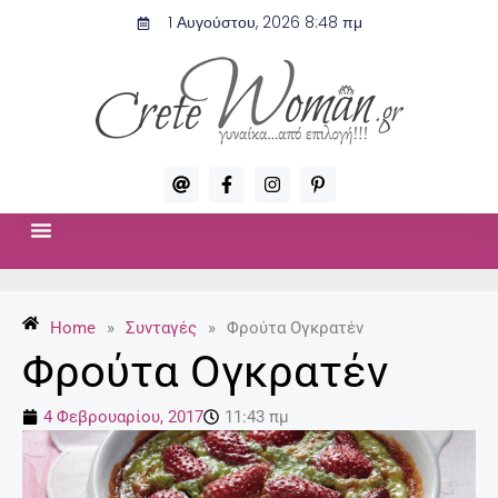
Μετάβαση
1 Αυγούστου, 2026 8:48 πμ
στο
περιεχόμενο
A
F
I
P
t
a
n
i
c
s
n
e
t
t
b
a
e
o
g
r
ΣΧΈΣΕΙΣ & ΣΕΞ
ΜΌΔΑ-ΟΜΟΡΦΙΆ
o
r
e
k
a
s
-
m
t
Home
»
Συνταγές
»
Φρούτα Ογκρατέν
f
-
p
Φρούτα Ογκρατέν
4 Φεβρουαρίου, 2017
11:43 πμ