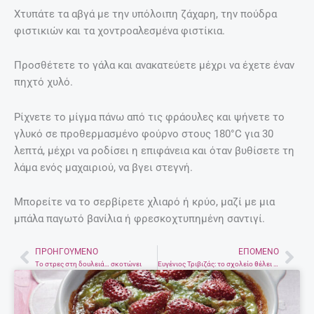
Χτυπάτε τα αβγά με την υπόλοιπη ζάχαρη, την πούδρα
φιστικιών και τα χοντροαλεσμένα φιστίκια.
Προσθέτετε το γάλα και ανακατεύετε μέχρι να έχετε έναν
πηχτό χυλό.
Ρίχνετε το μίγμα πάνω από τις φράουλες και ψήνετε το
γλυκό σε προθερμασμένο φούρνο στους 180°C για 30
λεπτά, μέχρι να ροδίσει η επιφάνεια και όταν βυθίσετε τη
λάμα ενός μαχαιριού, να βγει στεγνή.
Μπορείτε να το σερβίρετε χλιαρό ή κρύο, μαζί με μια
μπάλα παγωτό βανίλια ή φρεσκοχτυπημένη σαντιγί.
ΠΡΟΗΓΟΎΜΕΝΟ
ΕΠΌΜΕΝΟ
Prev
Nex
Το στρες στη δουλειά… σκοτώνει
Ευγένιος Τριβιζάς: το σχολείο θέλει χιούμορ και φαντασία