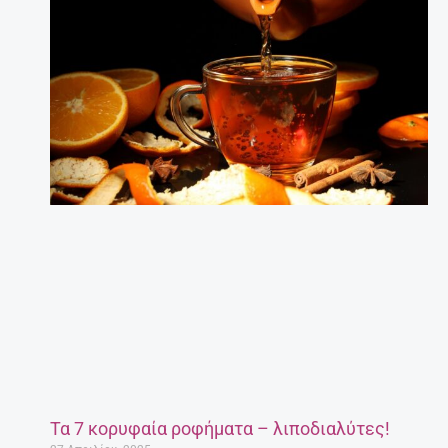
Τα 7 κορυφαία ροφήματα – λιποδιαλύτες!