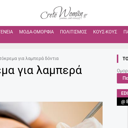
ΓΈΝΕΙΑ
ΜΌΔΑ-ΟΜΟΡΦΙΆ
ΠΟΛΙΤΙΣΜΌΣ
ΚΟΥΣ-ΚΟΥΣ
Π
τόκρεμα για λαμπερά δόντια
ΤΟ
μα για λαμπερά
Ομορ
Πε
ED
@ 