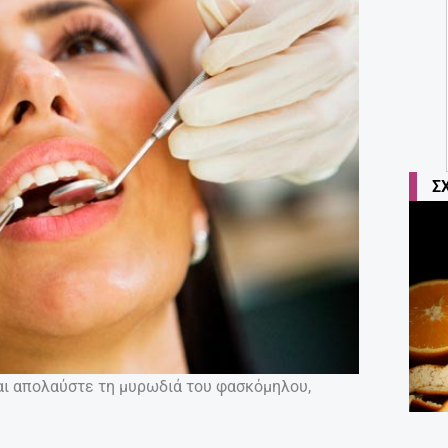
Σ
και απολαύστε τη μυρωδιά του φασκόμηλου,