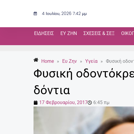
Μετάβαση
στο
4 Ιουλίου, 2026 7:42 μμ
περιεχόμενο
ΕΙΔΉΣΕΙΣ
ΕΥ ΖΗΝ
ΣΧΈΣΕΙΣ & ΣΕΞ
ΟΙΚΟ
Home
»
Ευ Ζην
»
Υγεία
»
Φυσική οδον
Φυσική οδοντόκρε
δόντια
17 Φεβρουαρίου, 2017
6:45 πμ