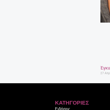
Έγκυ
27 Απρ
ΚΑΤΗΓΟΡΊΕΣ
Ειδήσεις